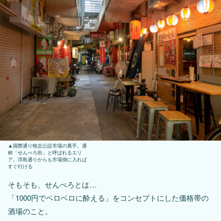
国際通り牧志公設市場の裏手。通
称「せんべろ街」と呼ばれるエリ
ア。浮島通りからも市場側に入れば
すぐ行ける
そもそも、せんべろとは…
「1000円でベロベロに酔える」をコンセプトにした価格帯の
酒場のこと。