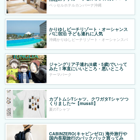
沖縄
ベッセルホテルカンパーナ沖縄
かりゆしビーチリゾート・オーシャンス
パに宿泊 子ども連れに人気
沖縄かりゆしビーチリゾート・オーシャンスパ
ジャングリア子連れ(8歳・5歳)でいって
みた！率直にいいところ・悪いところ
テーマパーク
カブトムシTシャツ、クワガタTシャツつ
くりました〜【mussii】
夏のTシャツ
CABINZERO(キャビンゼロ) 海外旅行や
国内長期旅行のバックパック買ってみ