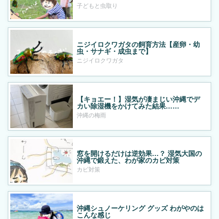
子どもと虫取り
ニジイロクワガタの飼育方法【産卵・幼
虫・サナギ・成虫まで】
ニジイロクワガタ
【キョエー！】湿気が凄まじい沖縄でデ
カい除湿機をかけてみた結果……
沖縄の梅雨
窓を開けるだけは逆効果…？ 湿気大国の
沖縄で鍛えた、わが家のカビ対策
カビ対策
沖縄シュノーケリング グッズ わがやのは
こんな感じ