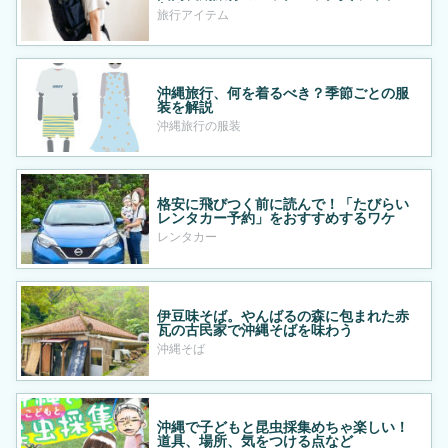
た！
旅行アイテム
沖縄旅行、何を着るべき？季節ごとの服
装を解説
沖縄旅行の服装
格安に飛びつく前に読んで！「たびらい
レンタカー予約」をおすすめするワケ
レンタカー
伊豆味そば。やんばるの森に包まれた赤
瓦の古民家で沖縄そばを味わう
沖縄そば
沖縄で子どもと昆虫採集めちゃ楽しい！
道具、場所、気をつける点など