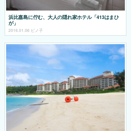
浜比嘉島に佇む、大人の隠れ家ホテル「413はまひ
が」
2016.01.06
ピノ子