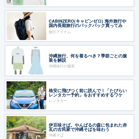
CABINZERO(キャビンゼロ) 海外旅行や
国内長期旅行のバックパック買ってみ
た！
旅行アイテム
沖縄旅行、何を着るべき？季節ごとの服
装を解説
沖縄旅行の服装
格安に飛びつく前に読んで！「たびらい
レンタカー予約」をおすすめするワケ
レンタカー
伊豆味そば。やんばるの森に包まれた赤
瓦の古民家で沖縄そばを味わう
沖縄そば