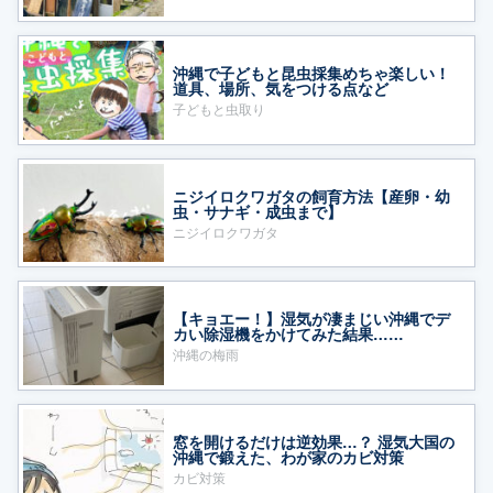
沖縄で子どもと昆虫採集めちゃ楽しい！
道具、場所、気をつける点など
子どもと虫取り
ニジイロクワガタの飼育方法【産卵・幼
虫・サナギ・成虫まで】
ニジイロクワガタ
【キョエー！】湿気が凄まじい沖縄でデ
カい除湿機をかけてみた結果……
沖縄の梅雨
窓を開けるだけは逆効果…？ 湿気大国の
沖縄で鍛えた、わが家のカビ対策
カビ対策