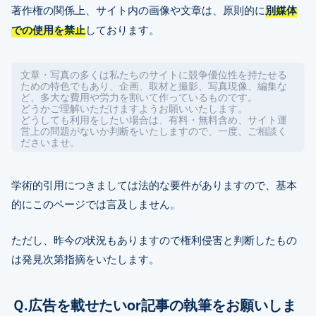
著作権の関係上、サイト内の画像や文章は、原則的に
別媒体
での使用を禁止
しております。
文章・写真の多くは私たちのサイトに競争優位性を持たせる
ための特色でもあり、企画、取材と撮影、写真現像、編集な
ど、多大な費用や労力を割いて作っているものです。
どうかご理解いただけますようお願いいたします。
どうしても利用をしたい場合は、有料・無料含め、サイト運
営上の問題がないか判断をいたしますので、一度、ご相談く
ださいませ。
学術的引用につきましては法的な要件がありますので、基本
的にこのページでは言及しません。
ただし、昨今の状況もありますので権利侵害と判断したもの
は発見次第指摘をいたします。
Ｑ.広告を載せたいor記事の執筆をお願いしま