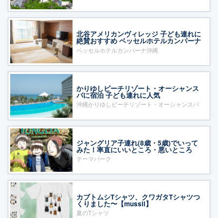
北谷アメリカンヴィレッジ 子ども連れに
絶賛おすすめ ベッセルホテルカンパーナ
沖縄
ベッセルホテルカンパーナ沖縄
かりゆしビーチリゾート・オーシャンス
パに宿泊 子ども連れに人気
沖縄かりゆしビーチリゾート・オーシャンスパ
ジャングリア子連れ(8歳・5歳)でいって
みた！率直にいいところ・悪いところ
テーマパーク
カブトムシTシャツ、クワガタTシャツつ
くりました〜【mussii】
夏のTシャツ