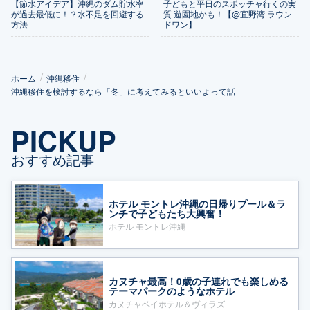
【節水アイデア】沖縄のダム貯水率
子どもと平日のスポッチャ行くの実
が過去最低に！？水不足を回避する
質 遊園地かも！【@宜野湾 ラウン
方法
ドワン】
ホーム
沖縄移住
沖縄移住を検討するなら「冬」に考えてみるといいよって話
PICKUP
おすすめ記事
ホテル モントレ沖縄の日帰りプール＆ラ
ンチで子どもたち大興奮！
ホテル モントレ沖縄
カヌチャ最高！0歳の子連れでも楽しめる
テーマパークのようなホテル
カヌチャベイホテル＆ヴィラズ