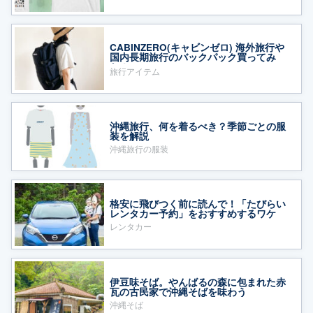
CABINZERO(キャビンゼロ) 海外旅行や
国内長期旅行のバックパック買ってみ
た！
旅行アイテム
沖縄旅行、何を着るべき？季節ごとの服
装を解説
沖縄旅行の服装
格安に飛びつく前に読んで！「たびらい
レンタカー予約」をおすすめするワケ
レンタカー
伊豆味そば。やんばるの森に包まれた赤
瓦の古民家で沖縄そばを味わう
沖縄そば