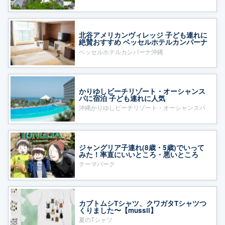
北谷アメリカンヴィレッジ 子ども連れに
絶賛おすすめ ベッセルホテルカンパーナ
沖縄
ベッセルホテルカンパーナ沖縄
かりゆしビーチリゾート・オーシャンス
パに宿泊 子ども連れに人気
沖縄かりゆしビーチリゾート・オーシャンスパ
ジャングリア子連れ(8歳・5歳)でいって
みた！率直にいいところ・悪いところ
テーマパーク
カブトムシTシャツ、クワガタTシャツつ
くりました〜【mussii】
夏のTシャツ