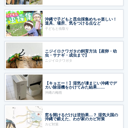
沖縄で子どもと昆虫採集めちゃ楽しい！
道具、場所、気をつける点など
子どもと虫取り
ニジイロクワガタの飼育方法【産卵・幼
虫・サナギ・成虫まで】
ニジイロクワガタ
【キョエー！】湿気が凄まじい沖縄でデ
カい除湿機をかけてみた結果……
沖縄の梅雨
窓を開けるだけは逆効果…？ 湿気大国の
沖縄で鍛えた、わが家のカビ対策
カビ対策