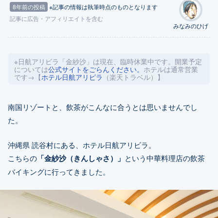
8年前の投稿
※記事の情報は執筆時点のものとなります
記事に
広告
・アフィリエイトを含む
みなみのひげ
※日航アリビラ「金紗沙」は現在、臨時休業中です。開業予定
については
公式サイトをごらんください。
ホテルは通常営業
です→【
ホテル日航アリビラ
（楽天トラベル）】
南国リゾートと、飲茶がこんなに合うとは思いませんでし
た。
沖縄県 読谷村にある、ホテル日航アリビラ。
こちらの
「金紗沙（きんしゃさ）」
という中華料理店の飲茶
バイキングに行ってきました。