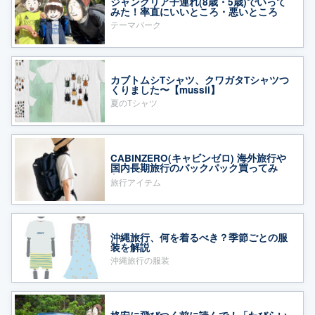
ジャングリア子連れ(8歳・5歳)でいって
みた！率直にいいところ・悪いところ
テーマパーク
カブトムシTシャツ、クワガタTシャツつ
くりました〜【mussii】
夏のTシャツ
CABINZERO(キャビンゼロ) 海外旅行や
国内長期旅行のバックパック買ってみ
た！
旅行アイテム
沖縄旅行、何を着るべき？季節ごとの服
装を解説
沖縄旅行の服装