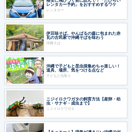
格安に飛びつく前に読んで！「たびらい
レンタカー予約」をおすすめするワケ
レンタカー
伊豆味そば。やんばるの森に包まれた赤
瓦の古民家で沖縄そばを味わう
沖縄そば
沖縄で子どもと昆虫採集めちゃ楽しい！
道具、場所、気をつける点など
子どもと虫取り
ニジイロクワガタの飼育方法【産卵・幼
虫・サナギ・成虫まで】
ニジイロクワガタ
【キョエー！】湿気が凄まじい沖縄でデ