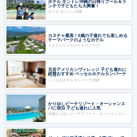
ホテル モントレ沖縄の日帰りプール＆ラ
ンチで子どもたち大興奮！
ホテル モントレ沖縄
カヌチャ最高！0歳の子連れでも楽しめる
テーマパークのようなホテル
カヌチャベイホテル＆ヴィラズ
北谷アメリカンヴィレッジ 子ども連れに
絶賛おすすめ ベッセルホテルカンパーナ
沖縄
ベッセルホテルカンパーナ沖縄
かりゆしビーチリゾート・オーシャンス
パに宿泊 子ども連れに人気
沖縄かりゆしビーチリゾート・オーシャンスパ