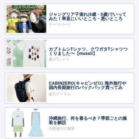
ジャングリア子連れ(8歳・5歳)でいって
みた！率直にいいところ・悪いところ
テーマパーク
カブトムシTシャツ、クワガタTシャツつ
くりました〜【mussii】
夏のTシャツ
CABINZERO(キャビンゼロ) 海外旅行や
国内長期旅行のバックパック買ってみ
た！
旅行アイテム
沖縄旅行、何を着るべき？季節ごとの服
装を解説
沖縄旅行の服装