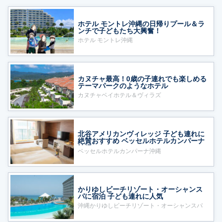
ホテル モントレ沖縄の日帰りプール＆ラ
ンチで子どもたち大興奮！
ホテル モントレ沖縄
カヌチャ最高！0歳の子連れでも楽しめる
テーマパークのようなホテル
カヌチャベイホテル＆ヴィラズ
北谷アメリカンヴィレッジ 子ども連れに
絶賛おすすめ ベッセルホテルカンパーナ
沖縄
ベッセルホテルカンパーナ沖縄
かりゆしビーチリゾート・オーシャンス
パに宿泊 子ども連れに人気
沖縄かりゆしビーチリゾート・オーシャンスパ