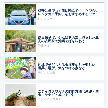
格安に飛びつく前に読んで！「たびらい
レンタカー予約」をおすすめするワケ
レンタカー
伊豆味そば。やんばるの森に包まれた赤
瓦の古民家で沖縄そばを味わう
沖縄そば
沖縄で子どもと昆虫採集めちゃ楽しい！
道具、場所、気をつける点など
子どもと虫取り
ニジイロクワガタの飼育方法【産卵・幼
虫・サナギ・成虫まで】
ニジイロクワガタ