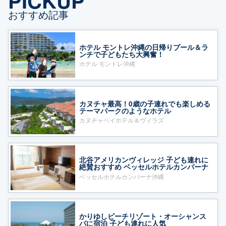
PICKUP
おすすめ記事
ホテル モントレ沖縄の日帰りプール＆ラ
ンチで子どもたち大興奮！
ホテル モントレ沖縄
カヌチャ最高！0歳の子連れでも楽しめる
テーマパークのようなホテル
カヌチャベイホテル＆ヴィラズ
北谷アメリカンヴィレッジ 子ども連れに
絶賛おすすめ ベッセルホテルカンパーナ
沖縄
ベッセルホテルカンパーナ沖縄
かりゆしビーチリゾート・オーシャンス
パに宿泊 子ども連れに人気