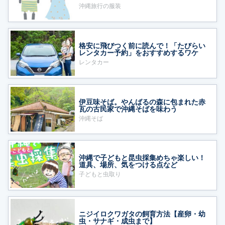
沖縄旅行の服装
格安に飛びつく前に読んで！「たびらい
レンタカー予約」をおすすめするワケ
レンタカー
伊豆味そば。やんばるの森に包まれた赤
瓦の古民家で沖縄そばを味わう
沖縄そば
沖縄で子どもと昆虫採集めちゃ楽しい！
道具、場所、気をつける点など
子どもと虫取り
ニジイロクワガタの飼育方法【産卵・幼
虫・サナギ・成虫まで】