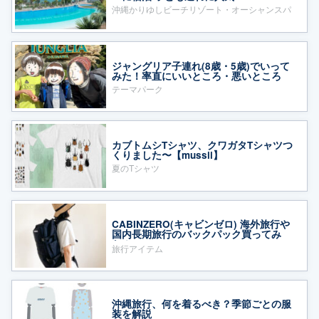
沖縄かりゆしビーチリゾート・オーシャンスパ
ジャングリア子連れ(8歳・5歳)でいって
みた！率直にいいところ・悪いところ
テーマパーク
カブトムシTシャツ、クワガタTシャツつ
くりました〜【mussii】
夏のTシャツ
CABINZERO(キャビンゼロ) 海外旅行や
国内長期旅行のバックパック買ってみ
た！
旅行アイテム
沖縄旅行、何を着るべき？季節ごとの服
装を解説