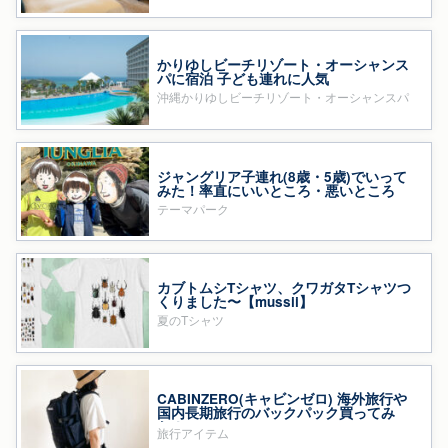
かりゆしビーチリゾート・オーシャンス
パに宿泊 子ども連れに人気
沖縄かりゆしビーチリゾート・オーシャンスパ
ジャングリア子連れ(8歳・5歳)でいって
みた！率直にいいところ・悪いところ
テーマパーク
カブトムシTシャツ、クワガタTシャツつ
くりました〜【mussii】
夏のTシャツ
CABINZERO(キャビンゼロ) 海外旅行や
国内長期旅行のバックパック買ってみ
た！
旅行アイテム