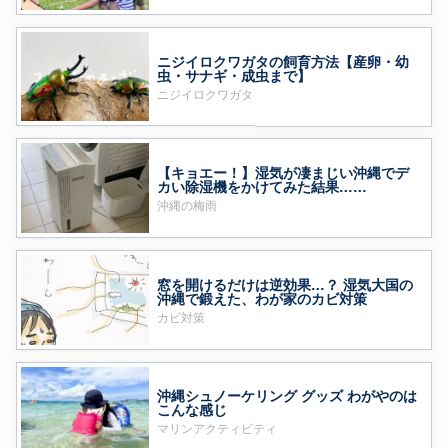
ニジイロクワガタの飼育方法【産卵・幼
虫・サナギ・成虫まで】
ニジイロクワガタ
【キョエー！】湿気が凄まじい沖縄でデ
カい除湿機をかけてみた結果……
沖縄の梅雨
窓を開けるだけは逆効果…？ 湿気大国の
沖縄で鍛えた、わが家のカビ対策
カビ対策
沖縄シュノーケリング グッズ わがやのは
こんな感じ
マリンアクティビティ