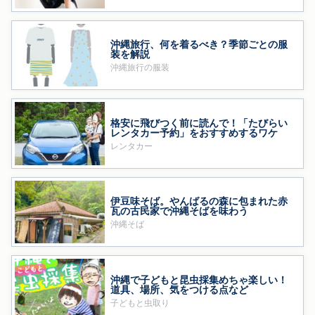
沖縄旅行、何を着るべき？季節ごとの服
装を解説
沖縄旅行の服装
格安に飛びつく前に読んで！「たびらい
レンタカー予約」をおすすめするワケ
レンタカー
伊豆味そば。やんばるの森に包まれた赤
瓦の古民家で沖縄そばを味わう
沖縄そば
沖縄で子どもと昆虫採集めちゃ楽しい！
道具、場所、気をつける点など
子どもと虫取り