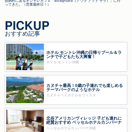
恩納村にあるオシャレカフェ「aura@Sara（アウラ アット サラ）」に行
ってきた。（営業最終日！）
PICKUP
おすすめ記事
ホテル モントレ沖縄の日帰りプール＆ラ
ンチで子どもたち大興奮！
ホテル モントレ沖縄
カヌチャ最高！0歳の子連れでも楽しめる
テーマパークのようなホテル
カヌチャベイホテル＆ヴィラズ
北谷アメリカンヴィレッジ 子ども連れに
絶賛おすすめ ベッセルホテルカンパーナ
沖縄
ベッセルホテルカンパーナ沖縄