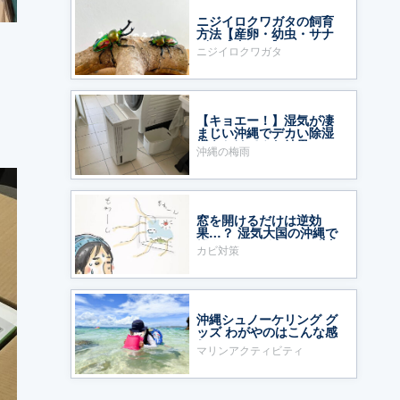
ニジイロクワガタの飼育
方法【産卵・幼虫・サナ
ギ・成虫まで】
ニジイロクワガタ
【キョエー！】湿気が凄
まじい沖縄でデカい除湿
機をかけてみた結果……
沖縄の梅雨
窓を開けるだけは逆効
果…？ 湿気大国の沖縄で
鍛えた、わが家のカビ対
カビ対策
策
沖縄シュノーケリング グ
ッズ わがやのはこんな感
じ
マリンアクティビティ