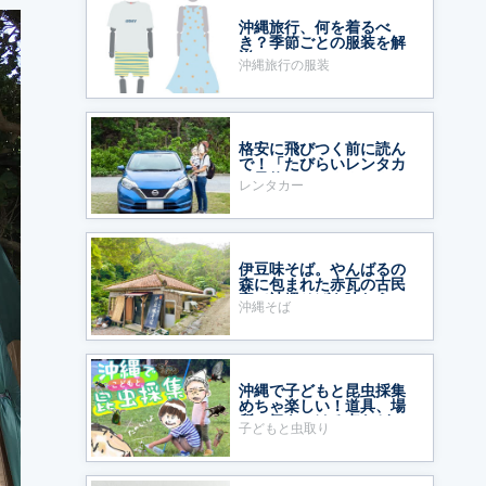
沖縄旅行、何を着るべ
き？季節ごとの服装を解
説
沖縄旅行の服装
格安に飛びつく前に読ん
で！「たびらいレンタカ
ー予約」をおすすめする
レンタカー
ワケ
伊豆味そば。やんばるの
森に包まれた赤瓦の古民
家で沖縄そばを味わう
沖縄そば
沖縄で子どもと昆虫採集
めちゃ楽しい！道具、場
所、気をつける点など
子どもと虫取り