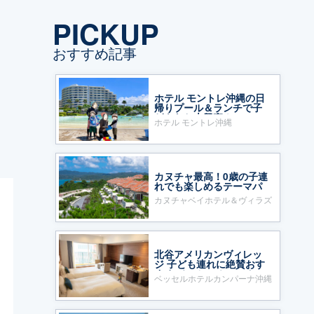
PICKUP
おすすめ記事
ホテル モントレ沖縄の日
帰りプール＆ランチで子
どもたち大興奮！
ホテル モントレ沖縄
カヌチャ最高！0歳の子連
れでも楽しめるテーマパ
ークのようなホテル
カヌチャベイホテル＆ヴィラズ
北谷アメリカンヴィレッ
ジ 子ども連れに絶賛おす
すめ ベッセルホテルカン
ベッセルホテルカンパーナ沖縄
パーナ沖縄