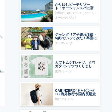
かりゆしビーチリゾー
ト・オーシャンスパに宿
泊 子ども連れに人気
沖縄かりゆしビーチリゾート・
オーシャンスパ
ジャングリア子連れ(8歳・
5歳)でいってみた！率直に
いいところ・悪いところ
テーマパーク
カブトムシTシャツ、クワ
ガタTシャツつくりまし
た〜【mussii】
夏のTシャツ
CABINZERO(キャビンゼ
ロ) 海外旅行や国内長期旅
行のバックパック買って
旅行アイテム
みた！