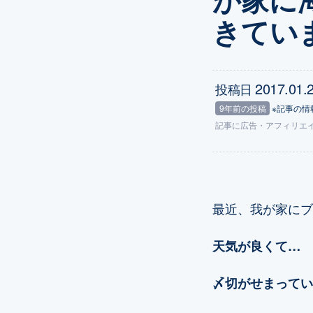
きてい
2017.01.
投稿日
9年前の投稿
※記事の情
記事に
広告
・アフィリエ
最近、我が家にブ
天気が良くて…
〆切がせまってい