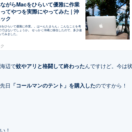
ながらMacをひらいて優雅に作業
ってやつを実際にやってみた | 沖
ハック
acをひらいて優雅に作業。。はーんたまらん」こんなことを考
のではないでしょうか。 せっかく沖縄に移住したので、多少違
ってみました。
ック
海辺で
蚊やアリと格闘して終わった
んですけど。今は
先日
「コールマンのテント」を購入した
のですから！
い！