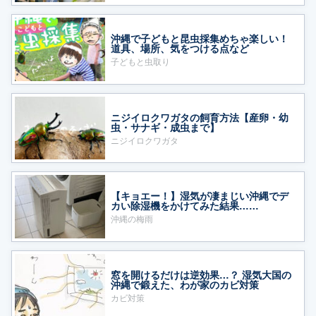
沖縄で子どもと昆虫採集めちゃ楽しい！
道具、場所、気をつける点など
子どもと虫取り
ニジイロクワガタの飼育方法【産卵・幼
虫・サナギ・成虫まで】
ニジイロクワガタ
【キョエー！】湿気が凄まじい沖縄でデ
カい除湿機をかけてみた結果……
沖縄の梅雨
窓を開けるだけは逆効果…？ 湿気大国の
沖縄で鍛えた、わが家のカビ対策
カビ対策