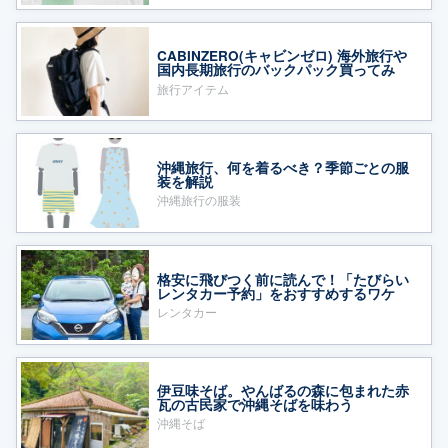
CABINZERO(キャビンゼロ) 海外旅行や
国内長期旅行のバックパック買ってみ
た！
旅行アイテム
沖縄旅行、何を着るべき？季節ごとの服
装を解説
沖縄旅行の服装
格安に飛びつく前に読んで！「たびらい
レンタカー予約」をおすすめするワケ
レンタカー
伊豆味そば。やんばるの森に包まれた赤
瓦の古民家で沖縄そばを味わう
沖縄そば