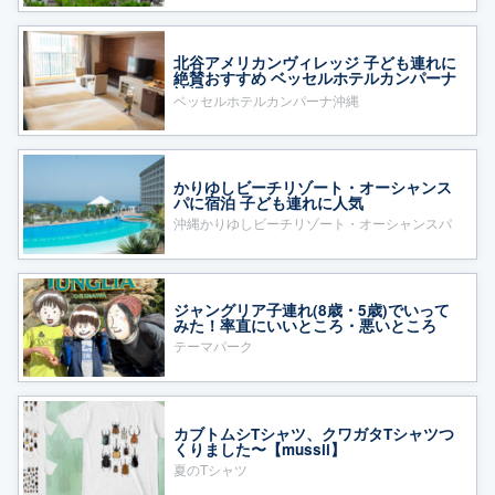
北谷アメリカンヴィレッジ 子ども連れに
絶賛おすすめ ベッセルホテルカンパーナ
沖縄
ベッセルホテルカンパーナ沖縄
かりゆしビーチリゾート・オーシャンス
パに宿泊 子ども連れに人気
沖縄かりゆしビーチリゾート・オーシャンスパ
ジャングリア子連れ(8歳・5歳)でいって
みた！率直にいいところ・悪いところ
テーマパーク
カブトムシTシャツ、クワガタTシャツつ
くりました〜【mussii】
夏のTシャツ