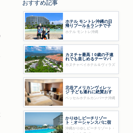
おすすめ記事
ホテル モントレ沖縄の日
帰りプール＆ランチで子
どもたち大興奮！
ホテル モントレ沖縄
ず
カヌチャ最高！0歳の子連
な
れでも楽しめるテーマパ
ークのようなホテル
カヌチャベイホテル＆ヴィラズ
北谷アメリカンヴィレッ
ジ 子ども連れに絶賛おす
すめ ベッセルホテルカン
ベッセルホテルカンパーナ沖縄
パーナ沖縄
履
かりゆしビーチリゾー
ト・オーシャンスパに宿
泊 子ども連れに人気
沖縄かりゆしビーチリゾート・