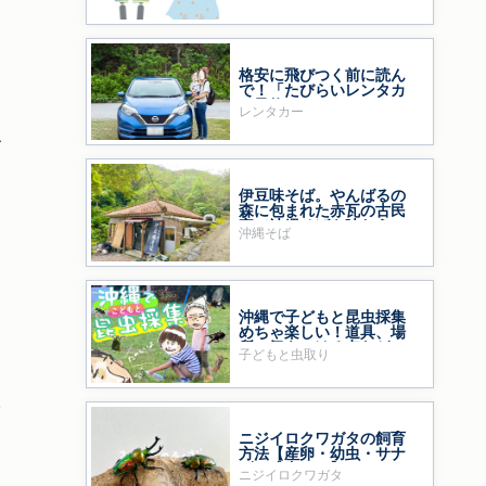
格安に飛びつく前に読ん
で！「たびらいレンタカ
ー予約」をおすすめする
レンタカー
ワケ
人
伊豆味そば。やんばるの
森に包まれた赤瓦の古民
家で沖縄そばを味わう
沖縄そば
沖縄で子どもと昆虫採集
めちゃ楽しい！道具、場
所、気をつける点など
子どもと虫取り
た
ニジイロクワガタの飼育
方法【産卵・幼虫・サナ
ギ・成虫まで】
ニジイロクワガタ