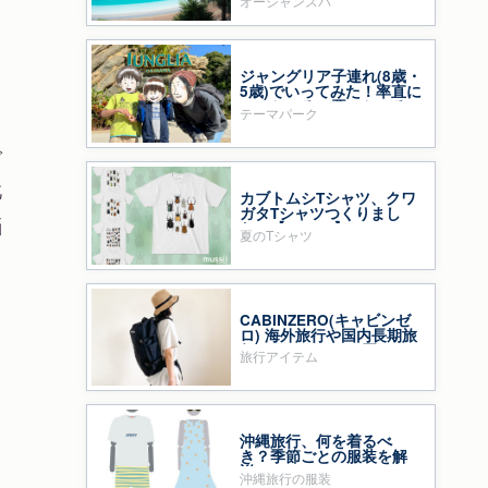
オーシャンスパ
こ
ジャングリア子連れ(8歳・
5歳)でいってみた！率直に
いいところ・悪いところ
し
テーマパーク
で
靴
カブトムシTシャツ、クワ
ガタTシャツつくりまし
悩
た〜【mussii】
夏のTシャツ
CABINZERO(キャビンゼ
ロ) 海外旅行や国内長期旅
行のバックパック買って
旅行アイテム
みた！
沖縄旅行、何を着るべ
き？季節ごとの服装を解
説
沖縄旅行の服装