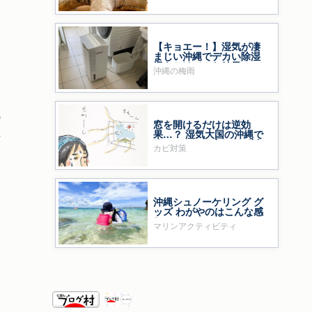
【キョエー！】湿気が凄
まじい沖縄でデカい除湿
機をかけてみた結果……
沖縄の梅雨
あ
窓を開けるだけは逆効
果…？ 湿気大国の沖縄で
な
鍛えた、わが家のカビ対
カビ対策
策
ら
沖縄シュノーケリング グ
ッズ わがやのはこんな感
じ
マリンアクティビティ