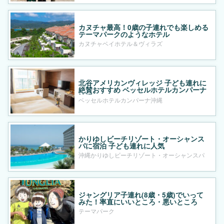
カヌチャ最高！0歳の子連れでも楽しめる
テーマパークのようなホテル
カヌチャベイホテル＆ヴィラズ
北谷アメリカンヴィレッジ 子ども連れに
絶賛おすすめ ベッセルホテルカンパーナ
沖縄
ベッセルホテルカンパーナ沖縄
かりゆしビーチリゾート・オーシャンス
パに宿泊 子ども連れに人気
沖縄かりゆしビーチリゾート・オーシャンスパ
ジャングリア子連れ(8歳・5歳)でいって
みた！率直にいいところ・悪いところ
テーマパーク