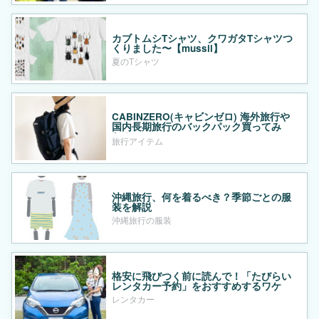
カブトムシTシャツ、クワガタTシャツつ
くりました〜【mussii】
夏のTシャツ
CABINZERO(キャビンゼロ) 海外旅行や
国内長期旅行のバックパック買ってみ
た！
旅行アイテム
沖縄旅行、何を着るべき？季節ごとの服
装を解説
沖縄旅行の服装
格安に飛びつく前に読んで！「たびらい
レンタカー予約」をおすすめするワケ
レンタカー