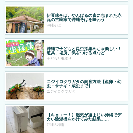
伊豆味そば。やんばるの森に包まれた赤
瓦の古民家で沖縄そばを味わう
沖縄そば
沖縄で子どもと昆虫採集めちゃ楽しい！
道具、場所、気をつける点など
子どもと虫取り
ニジイロクワガタの飼育方法【産卵・幼
虫・サナギ・成虫まで】
ニジイロクワガタ
【キョエー！】湿気が凄まじい沖縄でデ
カい除湿機をかけてみた結果……
沖縄の梅雨