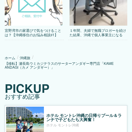
宜野湾市の家選びで気をつけること
１年間、夫婦で無職ブロガーを続け
は？【沖縄移住のお悩み相談♯1】
た結果、沖縄で個人事業主になる
ホーム
沖縄旅
【移転】瀬長島ウミカジテラスのサーターアンダギー専門店「KAME
ANDAGI（カメ アンダギー）」
PICKUP
おすすめ記事
ホテル モントレ沖縄の日帰りプール＆ラ
ンチで子どもたち大興奮！
ホテル モントレ沖縄