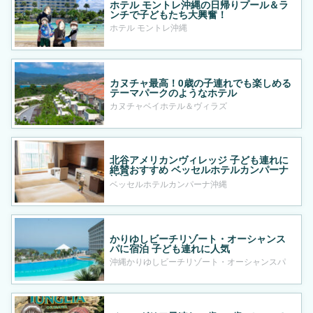
ホテル モントレ沖縄の日帰りプール＆ラ
ンチで子どもたち大興奮！
ホテル モントレ沖縄
カヌチャ最高！0歳の子連れでも楽しめる
テーマパークのようなホテル
カヌチャベイホテル＆ヴィラズ
北谷アメリカンヴィレッジ 子ども連れに
絶賛おすすめ ベッセルホテルカンパーナ
沖縄
ベッセルホテルカンパーナ沖縄
かりゆしビーチリゾート・オーシャンス
パに宿泊 子ども連れに人気
沖縄かりゆしビーチリゾート・オーシャンスパ