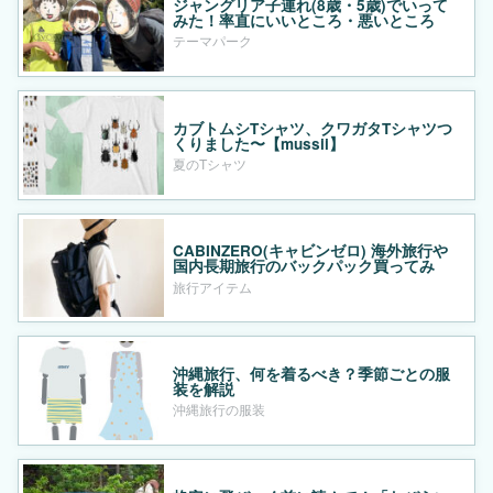
ジャングリア子連れ(8歳・5歳)でいって
みた！率直にいいところ・悪いところ
テーマパーク
カブトムシTシャツ、クワガタTシャツつ
くりました〜【mussii】
夏のTシャツ
CABINZERO(キャビンゼロ) 海外旅行や
国内長期旅行のバックパック買ってみ
た！
旅行アイテム
沖縄旅行、何を着るべき？季節ごとの服
装を解説
沖縄旅行の服装