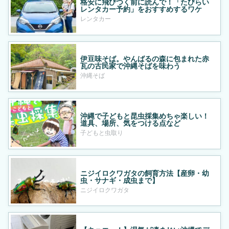
格安に飛びつく前に読んで！「たびらい
レンタカー予約」をおすすめするワケ
レンタカー
伊豆味そば。やんばるの森に包まれた赤
瓦の古民家で沖縄そばを味わう
沖縄そば
沖縄で子どもと昆虫採集めちゃ楽しい！
道具、場所、気をつける点など
子どもと虫取り
ニジイロクワガタの飼育方法【産卵・幼
虫・サナギ・成虫まで】
ニジイロクワガタ