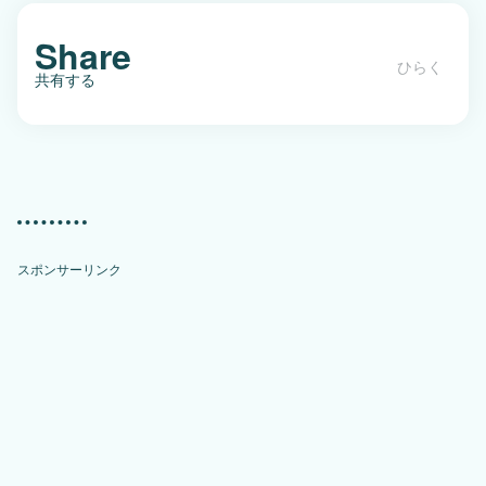
Share
共有する
沖縄最高の霊地「フボーウタキ」は、
一般人立ち入り禁止の聖域
スポンサーリンク
X(Twitter)
Facebook
Bookmark
Pocket
LINE