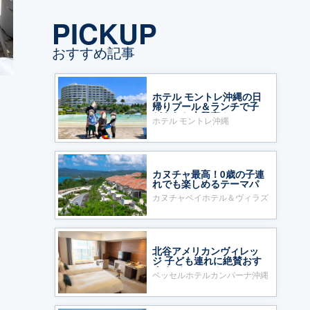
PICKUP
おすすめ記事
ホテル モントレ沖縄の日
帰りプール＆ランチで子
どもたち大興奮！
ホテル モントレ沖縄
カヌチャ最高！0歳の子連
れでも楽しめるテーマパ
ークのようなホテル
カヌチャベイホテル＆ヴィラズ
北谷アメリカンヴィレッ
ジ 子ども連れに絶賛おす
ぐ
すめ ベッセルホテルカン
ベッセルホテルカンパーナ沖縄
パーナ沖縄