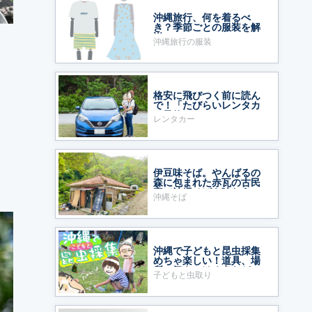
沖縄旅行、何を着るべ
き？季節ごとの服装を解
説
沖縄旅行の服装
る
格安に飛びつく前に読ん
で！「たびらいレンタカ
ー予約」をおすすめする
レンタカー
ワケ
伊豆味そば。やんばるの
森に包まれた赤瓦の古民
家で沖縄そばを味わう
沖縄そば
沖縄で子どもと昆虫採集
めちゃ楽しい！道具、場
所、気をつける点など
子どもと虫取り