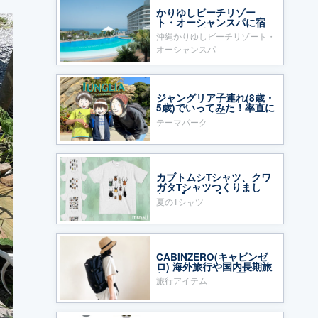
かりゆしビーチリゾー
ト・オーシャンスパに宿
泊 子ども連れに人気
沖縄かりゆしビーチリゾート・
オーシャンスパ
ジャングリア子連れ(8歳・
5歳)でいってみた！率直に
いいところ・悪いところ
テーマパーク
カブトムシTシャツ、クワ
ガタTシャツつくりまし
た〜【mussii】
夏のTシャツ
CABINZERO(キャビンゼ
ロ) 海外旅行や国内長期旅
行のバックパック買って
旅行アイテム
みた！