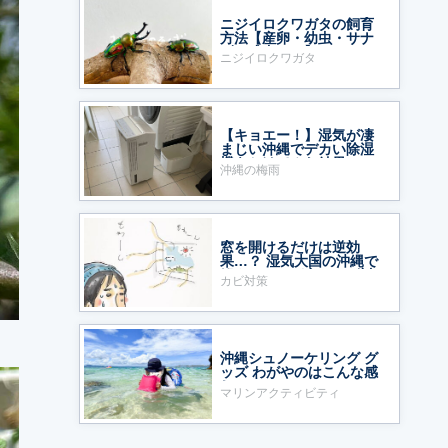
ニジイロクワガタの飼育
方法【産卵・幼虫・サナ
ギ・成虫まで】
ニジイロクワガタ
【キョエー！】湿気が凄
まじい沖縄でデカい除湿
機をかけてみた結果……
沖縄の梅雨
窓を開けるだけは逆効
果…？ 湿気大国の沖縄で
鍛えた、わが家のカビ対
カビ対策
策
沖縄シュノーケリング グ
ッズ わがやのはこんな感
じ
マリンアクティビティ