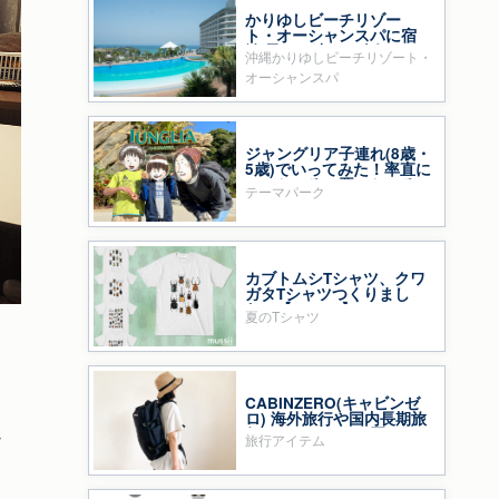
かりゆしビーチリゾー
ト・オーシャンスパに宿
泊 子ども連れに人気
沖縄かりゆしビーチリゾート・
オーシャンスパ
ジャングリア子連れ(8歳・
5歳)でいってみた！率直に
いいところ・悪いところ
テーマパーク
カブトムシTシャツ、クワ
ガタTシャツつくりまし
た〜【mussii】
夏のTシャツ
CABINZERO(キャビンゼ
ロ) 海外旅行や国内長期旅
ん
行のバックパック買って
旅行アイテム
みた！