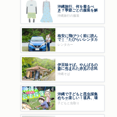
っ
沖縄旅行、何を着るべ
き？季節ごとの服装を解
説
沖縄旅行の服装
格安に飛びつく前に読ん
り
で！「たびらいレンタカ
ー予約」をおすすめする
レンタカー
ワケ
伊豆味そば。やんばるの
森に包まれた赤瓦の古民
家で沖縄そばを味わう
沖縄そば
沖縄で子どもと昆虫採集
めちゃ楽しい！道具、場
所、気をつける点など
子どもと虫取り