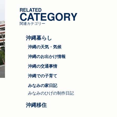
ゴ
RELATED
リ
CATEGORY
ー
関連カテゴリー
沖縄暮らし
沖縄の天気・気候
沖縄のお出かけ情報
沖縄の交通事情
沖縄での子育て
みなみの家日記
みなみのひげの制作日記
し
沖縄移住