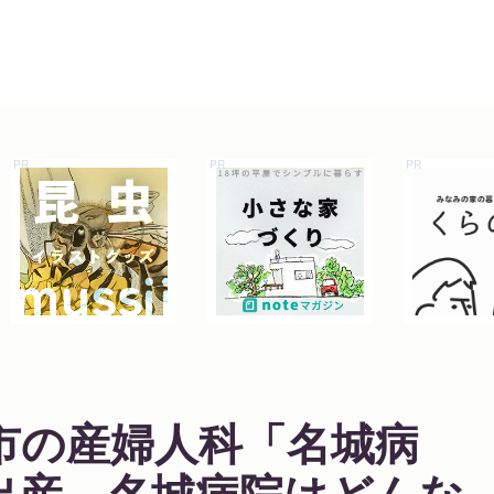
市の産婦人科「名城病
出産。名城病院はどんな