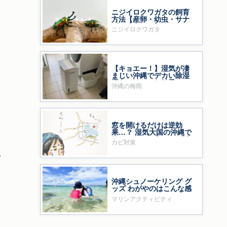
ニジイロクワガタの飼育
方法【産卵・幼虫・サナ
ギ・成虫まで】
ニジイロクワガタ
【キョエー！】湿気が凄
まじい沖縄でデカい除湿
機をかけてみた結果……
沖縄の梅雨
窓を開けるだけは逆効
果…？ 湿気大国の沖縄で
鍛えた、わが家のカビ対
カビ対策
策
い
沖縄シュノーケリング グ
ッズ わがやのはこんな感
じ
マリンアクティビティ