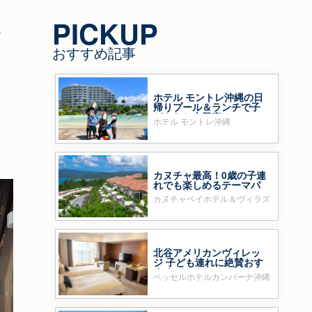
PICKUP
あ
おすすめ記事
。
ホテル モントレ沖縄の日
帰りプール＆ランチで子
どもたち大興奮！
ホテル モントレ沖縄
カヌチャ最高！0歳の子連
れでも楽しめるテーマパ
ークのようなホテル
カヌチャベイホテル＆ヴィラズ
北谷アメリカンヴィレッ
ジ 子ども連れに絶賛おす
すめ ベッセルホテルカン
ベッセルホテルカンパーナ沖縄
パーナ沖縄