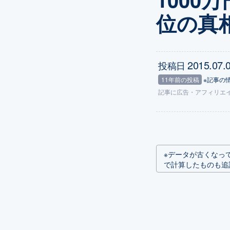
位の真
2015.07.
投稿日
11年前の投稿
※記事の
記事に
広告
・アフィリエ
※データが古くなっ
で計算したものも追