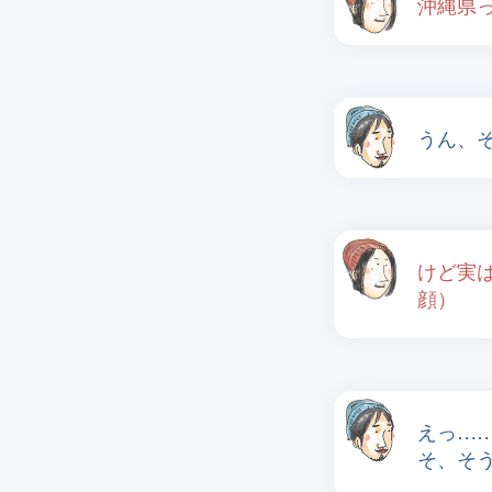
沖縄県
うん、
けど実
顔）
えっ…
そ、そ