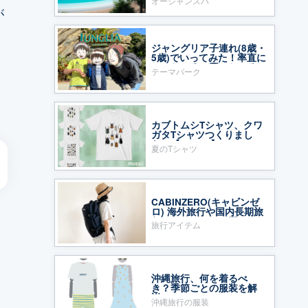
オーシャンスパ
が
ジャングリア子連れ(8歳・
5歳)でいってみた！率直に
いいところ・悪いところ
り
テーマパーク
カブトムシTシャツ、クワ
ガタTシャツつくりまし
た〜【mussii】
夏のTシャツ
CABINZERO(キャビンゼ
ロ) 海外旅行や国内長期旅
行のバックパック買って
旅行アイテム
みた！
沖縄旅行、何を着るべ
き？季節ごとの服装を解
説
沖縄旅行の服装