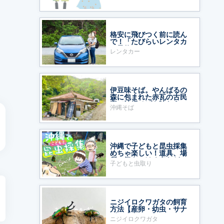
格安に飛びつく前に読ん
で！「たびらいレンタカ
ー予約」をおすすめする
レンタカー
ワケ
伊豆味そば。やんばるの
森に包まれた赤瓦の古民
家で沖縄そばを味わう
沖縄そば
沖縄で子どもと昆虫採集
めちゃ楽しい！道具、場
所、気をつける点など
子どもと虫取り
ニジイロクワガタの飼育
方法【産卵・幼虫・サナ
ギ・成虫まで】
ニジイロクワガタ