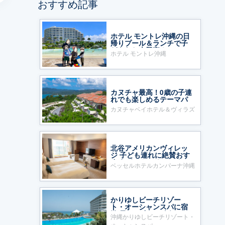
おすすめ記事
ら
ホテル モントレ沖縄の日
帰りプール＆ランチで子
どもたち大興奮！
ホテル モントレ沖縄
カヌチャ最高！0歳の子連
れでも楽しめるテーマパ
ークのようなホテル
カヌチャベイホテル＆ヴィラズ
北谷アメリカンヴィレッ
ジ 子ども連れに絶賛おす
すめ ベッセルホテルカン
ベッセルホテルカンパーナ沖縄
パーナ沖縄
かりゆしビーチリゾー
ト・オーシャンスパに宿
泊 子ども連れに人気
沖縄かりゆしビーチリゾート・