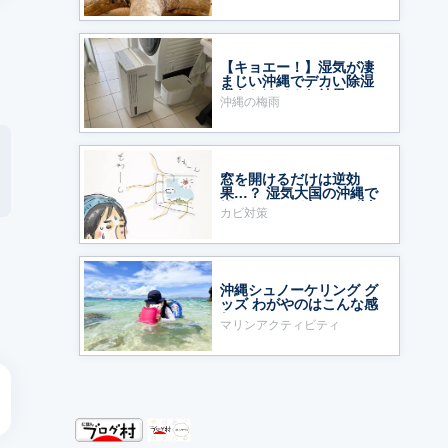
【キョエー！】湿気が凄
まじい沖縄でデカい除湿
機をかけてみた結果……
沖縄の梅雨
窓を開けるだけは逆効
果…？ 湿気大国の沖縄で
鍛えた、わが家のカビ対
カビ対策
策
沖縄シュノーケリング グ
ッズ わがやのはこんな感
じ
マリンアクティビティ