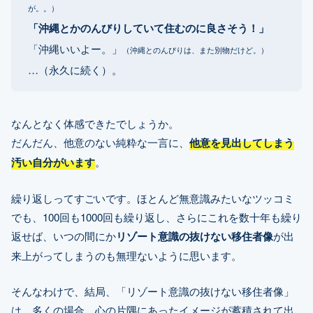
が。。）
「沖縄とかのんびりしていて住むのに良さそう！」
「沖縄いいよー。」
（沖縄とのんびりは、また別物だけど。）
…（永久に続く）。
なんとなく体感できたでしょうか。
だんだん、他意のない純粋な一言に、
他意を見出してしまう
汚い自分がいます
。
繰り返しってすごいです。ほとんど無意識みたいなツッコミ
でも、100回も1000回も繰り返し、さらにこれを数十年も繰り
返せば、いつの間にか
リゾート意識の抜けない移住者像
が出
来上がってしまうのも無理ないように思います。
そんなわけで、結局、「リゾート意識の抜けない移住者像」
は、多くの場合、心の片隅にあったイメージが蓄積されて出