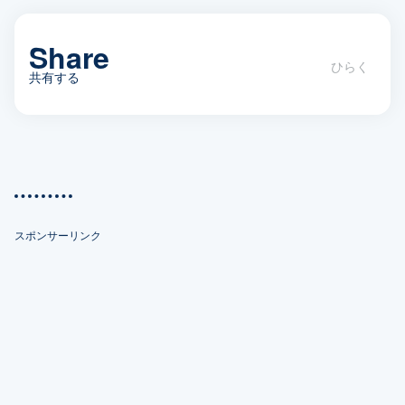
Share
共有する
リゾート意識の抜けない沖縄移住者に
地元の人が困る？実態と関係なくウワ
サされるわけ
スポンサーリンク
X(Twitter)
Facebook
Bookmark
Pocket