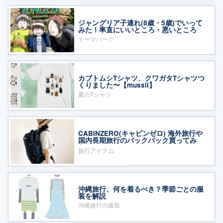
ジャングリア子連れ(8歳・5歳)でいって
みた！率直にいいところ・悪いところ
テーマパーク
カブトムシTシャツ、クワガタTシャツつ
くりました〜【mussii】
夏のTシャツ
CABINZERO(キャビンゼロ) 海外旅行や
国内長期旅行のバックパック買ってみ
た！
旅行アイテム
沖縄旅行、何を着るべき？季節ごとの服
装を解説
沖縄旅行の服装