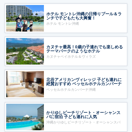
ホテル モントレ沖縄の日帰りプール＆ラ
ンチで子どもたち大興奮！
ホテル モントレ沖縄
カヌチャ最高！0歳の子連れでも楽しめる
テーマパークのようなホテル
カヌチャベイホテル＆ヴィラズ
北谷アメリカンヴィレッジ 子ども連れに
絶賛おすすめ ベッセルホテルカンパーナ
沖縄
ベッセルホテルカンパーナ沖縄
かりゆしビーチリゾート・オーシャンス
パに宿泊 子ども連れに人気
沖縄かりゆしビーチリゾート・オーシャンスパ