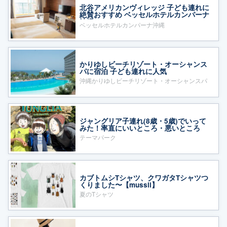
北谷アメリカンヴィレッジ 子ども連れに
絶賛おすすめ ベッセルホテルカンパーナ
沖縄
ベッセルホテルカンパーナ沖縄
かりゆしビーチリゾート・オーシャンス
パに宿泊 子ども連れに人気
沖縄かりゆしビーチリゾート・オーシャンスパ
ジャングリア子連れ(8歳・5歳)でいって
みた！率直にいいところ・悪いところ
テーマパーク
カブトムシTシャツ、クワガタTシャツつ
くりました〜【mussii】
夏のTシャツ