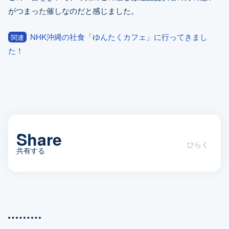
がつまった催しなのだと感じました。
NHK沖縄の社食「ゆんたくカフェ」に行ってきまし
関連
た！
Share
共有する
語り手は「人」から「モノ」へ。 –
NHK沖縄「遺品が語る沖縄戦70年展」