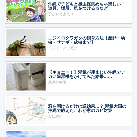
沖縄で子どもと昆虫採集めちゃ楽しい！
道具、場所、気をつける点など
子どもと虫取り
ニジイロクワガタの飼育方法【産卵・幼
虫・サナギ・成虫まで】
ニジイロクワガタ
【キョエー！】湿気が凄まじい沖縄でデ
カい除湿機をかけてみた結果……
沖縄の梅雨
窓を開けるだけは逆効果…？ 湿気大国の
沖縄で鍛えた、わが家のカビ対策
カビ対策