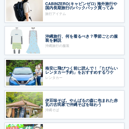
CABINZERO(キャビンゼロ) 海外旅行や
国内長期旅行のバックパック買ってみ
た！
旅行アイテム
沖縄旅行、何を着るべき？季節ごとの服
装を解説
沖縄旅行の服装
格安に飛びつく前に読んで！「たびらい
レンタカー予約」をおすすめするワケ
レンタカー
伊豆味そば。やんばるの森に包まれた赤
瓦の古民家で沖縄そばを味わう
沖縄そば