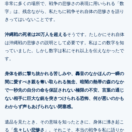
非常に多くの場所で、戦争の悲惨さの表現に用いられる「数
字」は、残念ながら、私たちに戦争それ自体の悲惨さを語り
きってはいないことです。
沖縄戦の死者は20万人を超える
そうです。たしかにそれ自体
は沖縄戦の悲惨さの説明として必要です。私はこの数字を知
っていました。しかし数字は私にそれ以上を伝えなかったで
す。
身体を鉄に撃ち抜かれる苦しみや、轟音のなかほんの一瞬の
間に愛すべき親を奪い取られる無念、暗闇の熱帯の森のなか
で一秒先の自分の命を保証されない極限の不安、言葉の通じ
ない相手に巨大な銃を突きつけられる恐怖、何が悪いのかも
わからず声もあげられない閉塞感。
遺品を見たとき、その意味を知ったときに、身体に沸き起こ
る「
生々しい悲惨さ
」。それこそ、本当の戦争を私に語りか