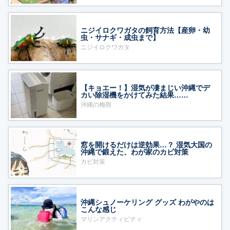
ニジイロクワガタの飼育方法【産卵・幼
虫・サナギ・成虫まで】
ニジイロクワガタ
【キョエー！】湿気が凄まじい沖縄でデ
カい除湿機をかけてみた結果……
沖縄の梅雨
窓を開けるだけは逆効果…？ 湿気大国の
沖縄で鍛えた、わが家のカビ対策
カビ対策
沖縄シュノーケリング グッズ わがやのは
こんな感じ
マリンアクティビティ