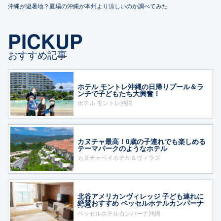
沖縄が避暑地？夏場の沖縄が本州より涼しいのか調べてみた
PICKUP
おすすめ記事
ホテル モントレ沖縄の日帰りプール＆ラ
ンチで子どもたち大興奮！
ホテル モントレ沖縄
カヌチャ最高！0歳の子連れでも楽しめる
テーマパークのようなホテル
カヌチャベイホテル＆ヴィラズ
北谷アメリカンヴィレッジ 子ども連れに
絶賛おすすめ ベッセルホテルカンパーナ
沖縄
ベッセルホテルカンパーナ沖縄