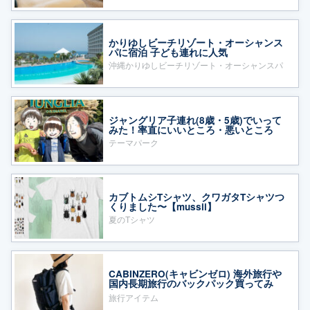
かりゆしビーチリゾート・オーシャンス
パに宿泊 子ども連れに人気
沖縄かりゆしビーチリゾート・オーシャンスパ
ジャングリア子連れ(8歳・5歳)でいって
みた！率直にいいところ・悪いところ
テーマパーク
カブトムシTシャツ、クワガタTシャツつ
くりました〜【mussii】
夏のTシャツ
CABINZERO(キャビンゼロ) 海外旅行や
国内長期旅行のバックパック買ってみ
た！
旅行アイテム