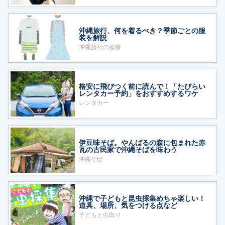
沖縄旅行、何を着るべき？季節ごとの服
装を解説
沖縄旅行の服装
格安に飛びつく前に読んで！「たびらい
レンタカー予約」をおすすめするワケ
レンタカー
伊豆味そば。やんばるの森に包まれた赤
瓦の古民家で沖縄そばを味わう
沖縄そば
沖縄で子どもと昆虫採集めちゃ楽しい！
道具、場所、気をつける点など
子どもと虫取り