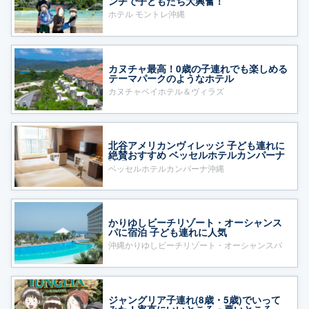
ンチで子どもたち大興奮！
ホテル モントレ沖縄
カヌチャ最高！0歳の子連れでも楽しめる
テーマパークのようなホテル
カヌチャベイホテル＆ヴィラズ
北谷アメリカンヴィレッジ 子ども連れに
絶賛おすすめ ベッセルホテルカンパーナ
沖縄
ベッセルホテルカンパーナ沖縄
かりゆしビーチリゾート・オーシャンス
パに宿泊 子ども連れに人気
沖縄かりゆしビーチリゾート・オーシャンスパ
ジャングリア子連れ(8歳・5歳)でいって