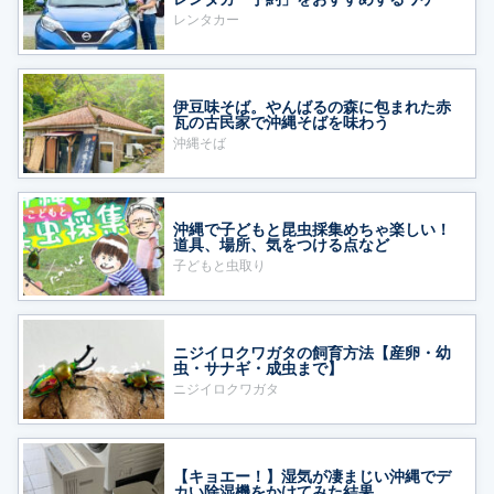
レンタカー
伊豆味そば。やんばるの森に包まれた赤
瓦の古民家で沖縄そばを味わう
沖縄そば
沖縄で子どもと昆虫採集めちゃ楽しい！
道具、場所、気をつける点など
子どもと虫取り
ニジイロクワガタの飼育方法【産卵・幼
虫・サナギ・成虫まで】
ニジイロクワガタ
【キョエー！】湿気が凄まじい沖縄でデ
カい除湿機をかけてみた結果……