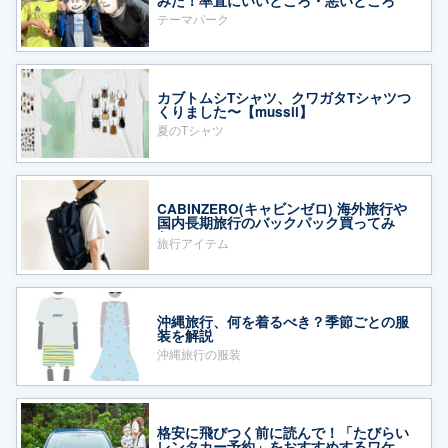
みた！率直にいいところ・悪いところ
テーマパーク
カブトムシTシャツ、クワガタTシャツつ
くりました〜【mussii】
夏のTシャツ
CABINZERO(キャビンゼロ) 海外旅行や
国内長期旅行のバックパック買ってみ
た！
旅行アイテム
沖縄旅行、何を着るべき？季節ごとの服
装を解説
沖縄旅行の服装
格安に飛びつく前に読んで！「たびらい
レンタカー予約」をおすすめするワケ