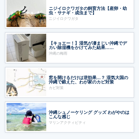
ニジイロクワガタの飼育方法【産卵・幼
虫・サナギ・成虫まで】
ニジイロクワガタ
【キョエー！】湿気が凄まじい沖縄でデ
カい除湿機をかけてみた結果……
沖縄の梅雨
窓を開けるだけは逆効果…？ 湿気大国の
沖縄で鍛えた、わが家のカビ対策
カビ対策
沖縄シュノーケリング グッズ わがやのは
こんな感じ
マリンアクティビティ