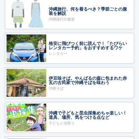
沖縄旅行、何を着るべき？季節ごとの服
装を解説
沖縄旅行の服装
格安に飛びつく前に読んで！「たびらい
レンタカー予約」をおすすめするワケ
レンタカー
伊豆味そば。やんばるの森に包まれた赤
瓦の古民家で沖縄そばを味わう
沖縄そば
沖縄で子どもと昆虫採集めちゃ楽しい！
道具、場所、気をつける点など
子どもと虫取り