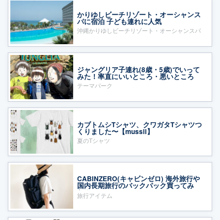
かりゆしビーチリゾート・オーシャンス
パに宿泊 子ども連れに人気
沖縄かりゆしビーチリゾート・オーシャンスパ
ジャングリア子連れ(8歳・5歳)でいって
みた！率直にいいところ・悪いところ
テーマパーク
カブトムシTシャツ、クワガタTシャツつ
くりました〜【mussii】
夏のTシャツ
CABINZERO(キャビンゼロ) 海外旅行や
国内長期旅行のバックパック買ってみ
た！
旅行アイテム