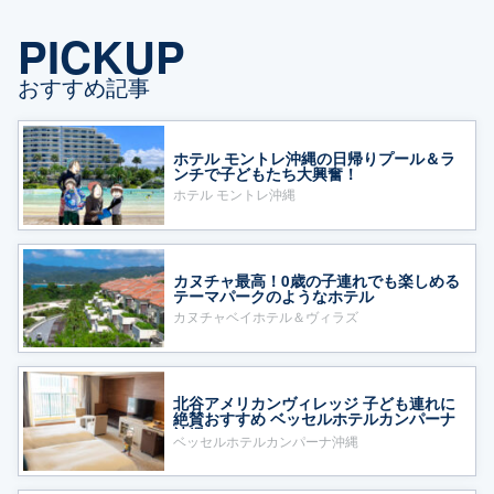
PICKUP
おすすめ記事
ホテル モントレ沖縄の日帰りプール＆ラ
ンチで子どもたち大興奮！
ホテル モントレ沖縄
カヌチャ最高！0歳の子連れでも楽しめる
テーマパークのようなホテル
カヌチャベイホテル＆ヴィラズ
北谷アメリカンヴィレッジ 子ども連れに
絶賛おすすめ ベッセルホテルカンパーナ
沖縄
ベッセルホテルカンパーナ沖縄