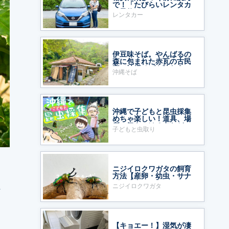
で！「たびらいレンタカ
ー予約」をおすすめする
レンタカー
ワケ
伊豆味そば。やんばるの
森に包まれた赤瓦の古民
家で沖縄そばを味わう
沖縄そば
沖縄で子どもと昆虫採集
めちゃ楽しい！道具、場
所、気をつける点など
子どもと虫取り
ニジイロクワガタの飼育
方法【産卵・幼虫・サナ
ギ・成虫まで】
ニジイロクワガタ
シ
【キョエー！】湿気が凄