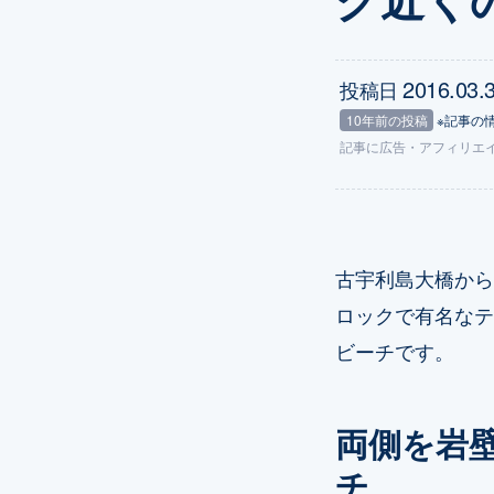
2016.03.
投稿日
10年前の投稿
※記事の
記事に
広告
・アフィリエ
古宇利島大橋から
ロックで有名なテ
ビーチです。
両側を岩
チ