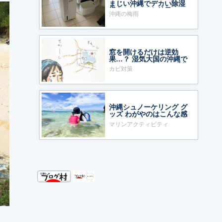
まじい沖縄でデカい除湿
機をかけてみた結果……
沖縄の梅雨
窓を開けるだけは逆効
果…？ 湿気大国の沖縄で
鍛えた、わが家のカビ対
カビ対策
策
沖縄シュノーケリング グ
ッズ わがやのはこんな感
じ
マリンアクティビティ