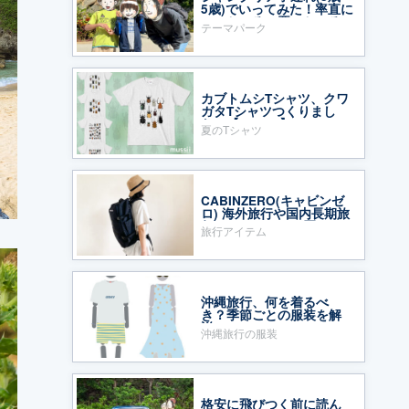
5歳)でいってみた！率直に
いいところ・悪いところ
テーマパーク
カブトムシTシャツ、クワ
ガタTシャツつくりまし
た〜【mussii】
夏のTシャツ
CABINZERO(キャビンゼ
ロ) 海外旅行や国内長期旅
行のバックパック買って
旅行アイテム
みた！
沖縄旅行、何を着るべ
き？季節ごとの服装を解
説
沖縄旅行の服装
格安に飛びつく前に読ん