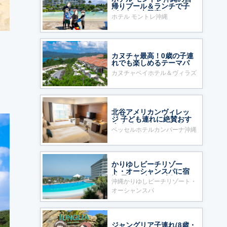
帰りプール＆ランチで子
どもたち大興奮！
ホテル モントレ沖縄
カヌチャ最高！0歳の子連
れでも楽しめるテーマパ
ークのようなホテル
て
カヌチャベイホテル＆ヴィラズ
北谷アメリカンヴィレッ
ジ 子ども連れに絶賛おす
すめ ベッセルホテルカン
ベッセルホテルカンパーナ沖縄
パーナ沖縄
かりゆしビーチリゾー
ト・オーシャンスパに宿
泊 子ども連れに人気
沖縄かりゆしビーチリゾート・
オーシャンスパ
ジャングリア子連れ(8歳・