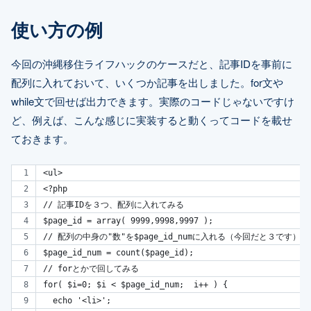
使い方の例
今回の沖縄移住ライフハックのケースだと、記事IDを事前に
配列に入れておいて、いくつか記事を出しました。for文や
while文で回せば出力できます。実際のコードじゃないですけ
ど、例えば、こんな感じに実装すると動くってコードを載せ
ておきます。
<ul>
<?php
// 記事IDを３つ、配列に入れてみる
$page_id = array( 9999,9998,9997 );
// 配列の中身の"数"を$page_id_numに入れる（今回だと３です）
$page_id_num = count($page_id);
// forとかで回してみる
for( $i=0; $i < $page_id_num;  i++ ) {
  echo '<li>';