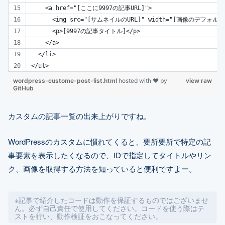
    <a href="[ここに9997の記事URL]">
      <img src="[サムネイルのURL]" width="[画像のデフ
      <p>[9997の記事タイトル]</p>
    </a>
  </li>
</ul>
wordpress-custome-post-list.html
hosted with ❤ by
view raw
GitHub
カスタムの記事一覧の出来上がりですね。
WordPressのカスタムに慣れてくると、要所要所で特定の記
事要素を表示したくなるので、IDで指定してタイトルやリン
ク、画像を取得する方法を知っていると便利ですよー。
※記事で紹介したコードは動作を保証するものではございませ
ん。必ず自己責任で使用してください。コードを使う際はテ
ストを行い、動作検証をおこなってください。