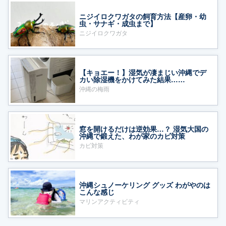
ニジイロクワガタの飼育方法【産卵・幼
虫・サナギ・成虫まで】
ニジイロクワガタ
【キョエー！】湿気が凄まじい沖縄でデ
カい除湿機をかけてみた結果……
沖縄の梅雨
窓を開けるだけは逆効果…？ 湿気大国の
沖縄で鍛えた、わが家のカビ対策
カビ対策
沖縄シュノーケリング グッズ わがやのは
こんな感じ
マリンアクティビティ