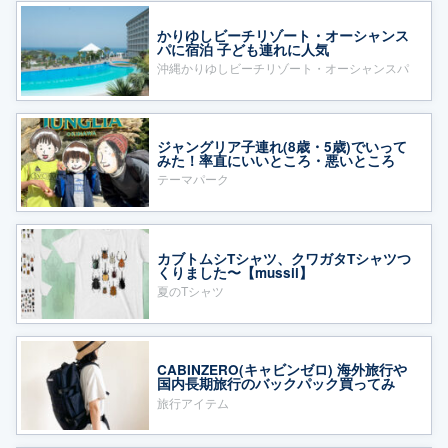
かりゆしビーチリゾート・オーシャンス
パに宿泊 子ども連れに人気
沖縄かりゆしビーチリゾート・オーシャンスパ
ジャングリア子連れ(8歳・5歳)でいって
みた！率直にいいところ・悪いところ
テーマパーク
カブトムシTシャツ、クワガタTシャツつ
くりました〜【mussii】
夏のTシャツ
CABINZERO(キャビンゼロ) 海外旅行や
国内長期旅行のバックパック買ってみ
た！
旅行アイテム