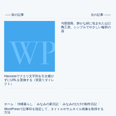
前の記事
次の記事
与那国島、静かな緑に包まれた山口
陶工房。シンプルでやさしい輪郭の
器
htaccessでクエリ文字列を引き継が
ずにURLを置換する（実質リダイレ
クト）
ホーム
沖縄暮らし
みなみの家日記
みなみのひげの制作日記
WordPressで記事IDを指定して、タイトルやサムネイル画像を取得する
方法