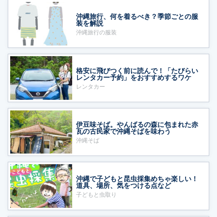
沖縄旅行、何を着るべき？季節ごとの服
装を解説
沖縄旅行の服装
格安に飛びつく前に読んで！「たびらい
レンタカー予約」をおすすめするワケ
レンタカー
伊豆味そば。やんばるの森に包まれた赤
瓦の古民家で沖縄そばを味わう
沖縄そば
沖縄で子どもと昆虫採集めちゃ楽しい！
道具、場所、気をつける点など
子どもと虫取り