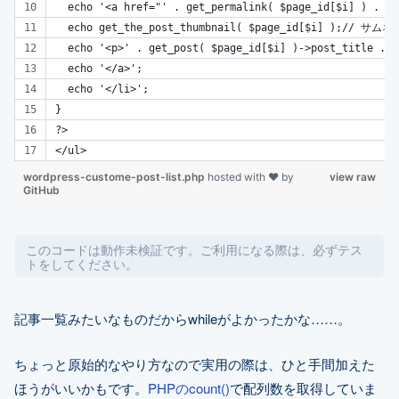
  echo '<a href="' . get_permalink( $page_id[$i] ) . 
  echo get_the_post_thumbnail( $page_id[$i] );// サ
  echo '<p>' . get_post( $page_id[$i] )->post_title
  echo '</a>';
  echo '</li>';
}
?>
</ul>
wordpress-custome-post-list.php
hosted with ❤ by
view raw
GitHub
このコードは動作未検証です。ご利用になる際は、必ずテス
トをしてください。
記事一覧みたいなものだからwhileがよかったかな……。
ちょっと原始的なやり方なので実用の際は、ひと手間加えた
ほうがいいかもです。
PHPのcount()
で配列数を取得していま