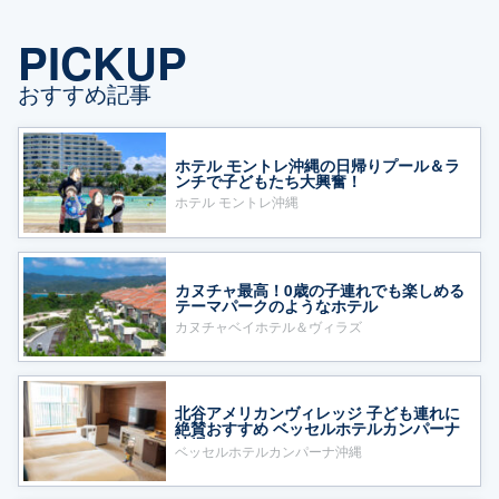
PICKUP
おすすめ記事
ホテル モントレ沖縄の日帰りプール＆ラ
ンチで子どもたち大興奮！
ホテル モントレ沖縄
カヌチャ最高！0歳の子連れでも楽しめる
テーマパークのようなホテル
カヌチャベイホテル＆ヴィラズ
北谷アメリカンヴィレッジ 子ども連れに
絶賛おすすめ ベッセルホテルカンパーナ
沖縄
ベッセルホテルカンパーナ沖縄