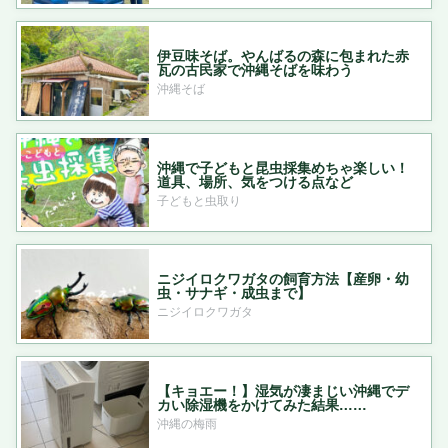
伊豆味そば。やんばるの森に包まれた赤
瓦の古民家で沖縄そばを味わう
沖縄そば
沖縄で子どもと昆虫採集めちゃ楽しい！
道具、場所、気をつける点など
子どもと虫取り
ニジイロクワガタの飼育方法【産卵・幼
虫・サナギ・成虫まで】
ニジイロクワガタ
【キョエー！】湿気が凄まじい沖縄でデ
カい除湿機をかけてみた結果……
沖縄の梅雨