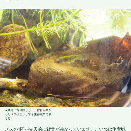
通称「背骨曲がり」。背骨が曲が
ったメスはどうしても生存競争で負
ける
メスの1匹が先天的に背骨が曲がっています。こいつは争奪戦