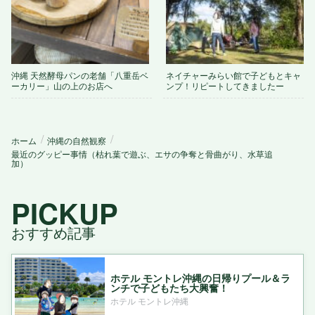
沖縄 天然酵母パンの老舗「八重岳ベ
ネイチャーみらい館で子どもとキャ
ーカリー」山の上のお店へ
ンプ！リピートしてきましたー
ホーム
沖縄の自然観察
最近のグッピー事情（枯れ葉で遊ぶ、エサの争奪と骨曲がり、水草追
加）
PICKUP
おすすめ記事
ホテル モントレ沖縄の日帰りプール＆ラ
ンチで子どもたち大興奮！
ホテル モントレ沖縄