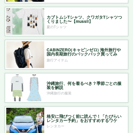
カブトムシTシャツ、クワガタTシャツつ
くりました〜【mussii】
夏のTシャツ
CABINZERO(キャビンゼロ) 海外旅行や
国内長期旅行のバックパック買ってみ
た！
旅行アイテム
沖縄旅行、何を着るべき？季節ごとの服
装を解説
沖縄旅行の服装
格安に飛びつく前に読んで！「たびらい
レンタカー予約」をおすすめするワケ
レンタカー