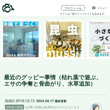
プロフィール
メニュー
サイトは一部アフィリエイトを含みます。
最近のグッピー事情（枯れ葉で遊ぶ、
エサの争奪と骨曲がり、水草追加）
2019.12.13
投稿日
2024.09.17
 最終更新
6年前の投稿
※記事の情報は執筆時点のものとなります