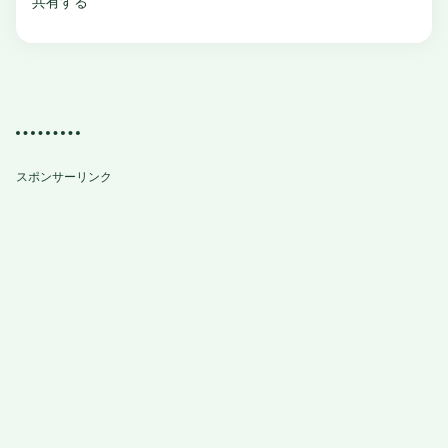
共有する
最近のグッピー事情（枯れ葉で遊ぶ、
エサの争奪と骨曲がり、水草追加）
スポンサーリンク
X(Twitter)
Facebook
Bookmark
Pocket
LINE
114
Icons by
ICONS8
.
views