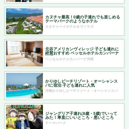
カヌチャ最高！0歳の子連れでも楽しめる
テーマパークのようなホテル
カヌチャベイホテル＆ヴィラズ
北谷アメリカンヴィレッジ 子ども連れに
絶賛おすすめ ベッセルホテルカンパーナ
沖縄
ベッセルホテルカンパーナ沖縄
かりゆしビーチリゾート・オーシャンス
パに宿泊 子ども連れに人気
沖縄かりゆしビーチリゾート・オーシャンスパ
ジャングリア子連れ(8歳・5歳)でいって
みた！率直にいいところ・悪いところ
テーマパーク