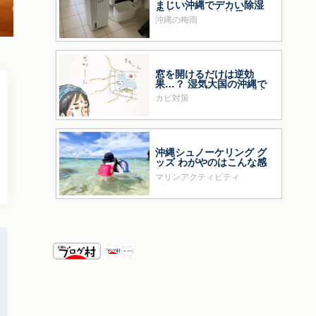
まじい沖縄でデカい除湿
機をかけてみた結果……
沖縄の梅雨
窓を開けるだけは逆効
果…？ 湿気大国の沖縄で
鍛えた、わが家のカビ対
カビ対策
策
沖縄シュノーケリング グ
ッズ わがやのはこんな感
じ
マリンアクティビティ