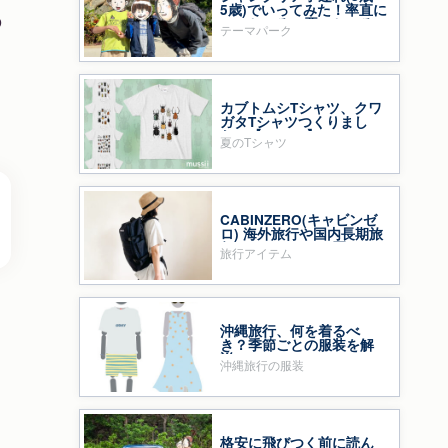
5歳)でいってみた！率直に
の
いいところ・悪いところ
テーマパーク
カブトムシTシャツ、クワ
ガタTシャツつくりまし
た〜【mussii】
夏のTシャツ
CABINZERO(キャビンゼ
ロ) 海外旅行や国内長期旅
行のバックパック買って
旅行アイテム
みた！
沖縄旅行、何を着るべ
き？季節ごとの服装を解
説
沖縄旅行の服装
格安に飛びつく前に読ん