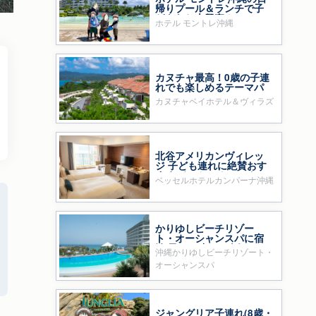
帰りプール＆ランチで子
どもたち大興奮！
ホテル モントレ沖縄
カヌチャ最高！0歳の子連
れでも楽しめるテーマパ
ークのようなホテル
カヌチャベイホテル＆ヴィラズ
北谷アメリカンヴィレッ
ジ 子ども連れに絶賛おす
すめ ベッセルホテルカン
ベッセルホテルカンパーナ沖縄
パーナ沖縄
かりゆしビーチリゾー
ト・オーシャンスパに宿
泊 子ども連れに人気
沖縄かりゆしビーチリゾート・
オーシャンスパ
ジャングリア子連れ(8歳・