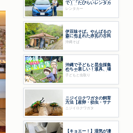
で！「たびらいレンタカ
ー予約」をおすすめする
レンタカー
ワケ
伊豆味そば。やんばるの
森に包まれた赤瓦の古民
家で沖縄そばを味わう
沖縄そば
沖縄で子どもと昆虫採集
めちゃ楽しい！道具、場
所、気をつける点など
子どもと虫取り
ニジイロクワガタの飼育
方法【産卵・幼虫・サナ
ギ・成虫まで】
ニジイロクワガタ
【キョエー！】湿気が凄