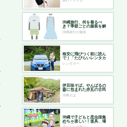
みた！
沖縄旅行、何を着るべ
き？季節ごとの服装を解
説
沖縄旅行の服装
い
格安に飛びつく前に読ん
で！「たびらいレンタカ
。
ー予約」をおすすめする
レンタカー
ワケ
だ
水
伊豆味そば。やんばるの
森に包まれた赤瓦の古民
家で沖縄そばを味わう
沖縄そば
で
沖縄で子どもと昆虫採集
めちゃ楽しい！道具、場
所、気をつける点など
子どもと虫取り