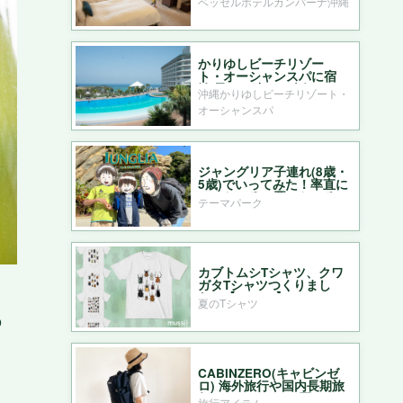
ベッセルホテルカンパーナ沖縄
パーナ沖縄
かりゆしビーチリゾー
ト・オーシャンスパに宿
泊 子ども連れに人気
沖縄かりゆしビーチリゾート・
オーシャンスパ
ジャングリア子連れ(8歳・
5歳)でいってみた！率直に
いいところ・悪いところ
テーマパーク
カブトムシTシャツ、クワ
ガタTシャツつくりまし
た〜【mussii】
夏のTシャツ
の
CABINZERO(キャビンゼ
ロ) 海外旅行や国内長期旅
行のバックパック買って
旅行アイテム