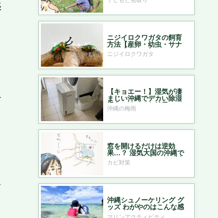
張
ニジイロクワガタの飼育
方法【産卵・幼虫・サナ
ギ・成虫まで】
ニジイロクワガタ
【キョエー！】湿気が凄
て
まじい沖縄でデカい除湿
機をかけてみた結果……
沖縄の梅雨
窓を開けるだけは逆効
果…？ 湿気大国の沖縄で
鍛えた、わが家のカビ対
カビ対策
策
せ
沖縄シュノーケリング グ
ッズ わがやのはこんな感
じ
マリンアクティビティ