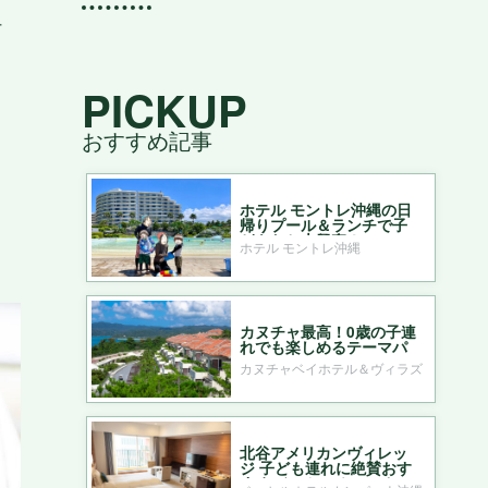
付
PICKUP
おすすめ記事
ホテル モントレ沖縄の日
帰りプール＆ランチで子
どもたち大興奮！
ホテル モントレ沖縄
カヌチャ最高！0歳の子連
れでも楽しめるテーマパ
ークのようなホテル
カヌチャベイホテル＆ヴィラズ
北谷アメリカンヴィレッ
ジ 子ども連れに絶賛おす
すめ ベッセルホテルカン