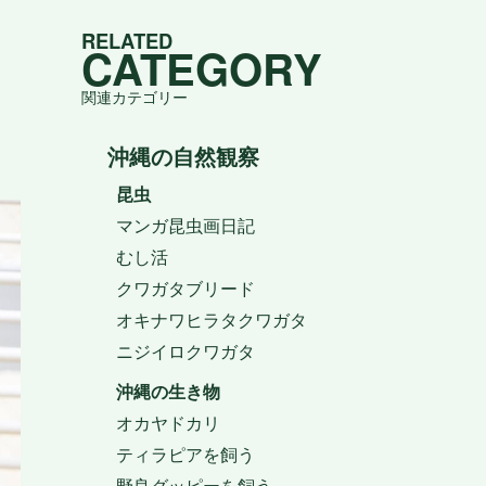
ゴ
RELATED
リ
CATEGORY
ー
関連カテゴリー
沖縄の自然観察
昆虫
マンガ昆虫画日記
むし活
クワガタブリード
オキナワヒラタクワガタ
ニジイロクワガタ
沖縄の生き物
オカヤドカリ
ティラピアを飼う
野良グッピーを飼う