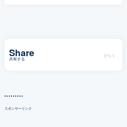
Share
共有する
小さくて美味しい南の島の「島バナ
ナ」の食べかた
スポンサーリンク
X(Twitter)
Facebook