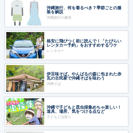
沖縄旅行、何を着るべき？季節ごとの服
装を解説
沖縄旅行の服装
格安に飛びつく前に読んで！「たびらい
レンタカー予約」をおすすめするワケ
レンタカー
伊豆味そば。やんばるの森に包まれた赤
瓦の古民家で沖縄そばを味わう
沖縄そば
沖縄で子どもと昆虫採集めちゃ楽しい！
道具、場所、気をつける点など
子どもと虫取り