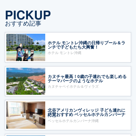
PICKUP
おすすめ記事
ホテル モントレ沖縄の日帰りプール＆ラ
ンチで子どもたち大興奮！
ホテル モントレ沖縄
カヌチャ最高！0歳の子連れでも楽しめる
テーマパークのようなホテル
カヌチャベイホテル＆ヴィラズ
北谷アメリカンヴィレッジ 子ども連れに
絶賛おすすめ ベッセルホテルカンパーナ
沖縄
ベッセルホテルカンパーナ沖縄