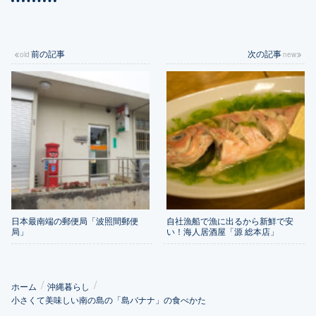
前の記事
次の記事
日本最南端の郵便局「波照間郵便
自社漁船で漁に出るから新鮮で安
局」
い！海人居酒屋「源 総本店」
ホーム
沖縄暮らし
小さくて美味しい南の島の「島バナナ」の食べかた