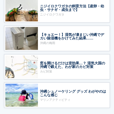
ニジイロクワガタの飼育方法【産卵・幼
虫・サナギ・成虫まで】
ニジイロクワガタ
【キョエー！】湿気が凄まじい沖縄でデ
カい除湿機をかけてみた結果……
沖縄の梅雨
窓を開けるだけは逆効果…？ 湿気大国の
沖縄で鍛えた、わが家のカビ対策
カビ対策
沖縄シュノーケリング グッズ わがやのは
こんな感じ
マリンアクティビティ