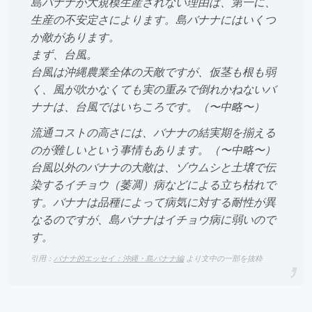
島バナナが大規模生産されない理由は、第一に、
生産の不安定さによります。島バナナにはいくつ
か敵があります。
まず、台風。
台風は沖縄農業全体の天敵ですが、仮茎も根も弱
く、風が吹かなくても実の重みで倒れかねないバ
ナナは、台風ではいちころです。（〜中略〜）
流通コストの高さには、バナナの結実期を揃える
のが難しいという事情もあります。（〜中略〜）
台風以外のバナナの大敵は、ゾウムシと土壌で伝
染するイチョウ（萎凋）病などによる立ち枯れで
す。バナナは品種によって病気に対する耐性が異
なるのですが、島バナナはイチョウ病に弱いので
す。
引用：
バナナ的エッセイ：沖縄・島バナナ編
より文中の一部を抜粋