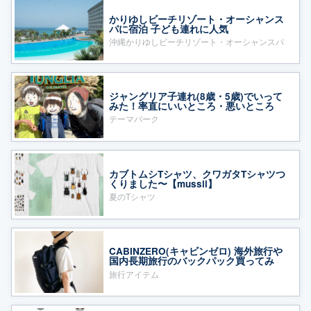
かりゆしビーチリゾート・オーシャンス
パに宿泊 子ども連れに人気
沖縄かりゆしビーチリゾート・オーシャンスパ
ジャングリア子連れ(8歳・5歳)でいって
みた！率直にいいところ・悪いところ
テーマパーク
カブトムシTシャツ、クワガタTシャツつ
くりました〜【mussii】
夏のTシャツ
CABINZERO(キャビンゼロ) 海外旅行や
国内長期旅行のバックパック買ってみ
た！
旅行アイテム