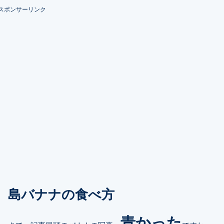
スポンサーリンク
島バナナの食べ方
青かった