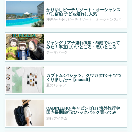
かりゆしビーチリゾート・オーシャンス
パに宿泊 子ども連れに人気
沖縄かりゆしビーチリゾート・オーシャンスパ
ジャングリア子連れ(8歳・5歳)でいって
みた！率直にいいところ・悪いところ
テーマパーク
カブトムシTシャツ、クワガタTシャツつ
くりました〜【mussii】
夏のTシャツ
CABINZERO(キャビンゼロ) 海外旅行や
国内長期旅行のバックパック買ってみ
た！
旅行アイテム