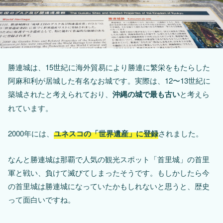
勝連城は、15世紀に海外貿易により勝連に繁栄をもたらした
阿麻和利が居城した有名なお城です。実際は、12〜13世紀に
築城されたと考えられており、
沖縄の城で最も古い
と考えら
れています。
2000年には、
ユネスコの「世界遺産」に登録
されました。
なんと勝連城は那覇で人気の観光スポット「首里城」の首里
軍と戦い、負けて滅びてしまったそうです。もしかしたら今
の首里城は勝連城になっていたかもしれないと思うと、歴史
って面白いですね。