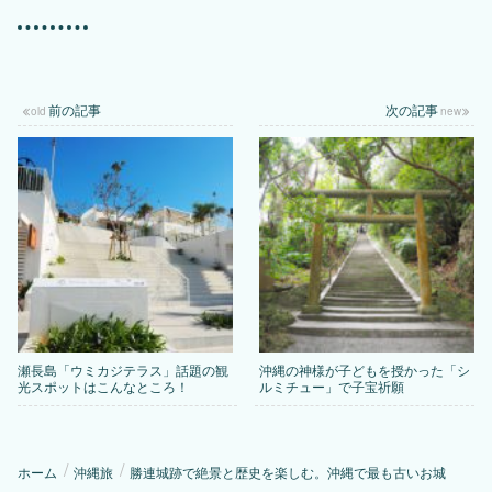
前の記事
次の記事
瀬長島「ウミカジテラス」話題の観
沖縄の神様が子どもを授かった「シ
光スポットはこんなところ！
ルミチュー」で子宝祈願
ホーム
沖縄旅
勝連城跡で絶景と歴史を楽しむ。沖縄で最も古いお城