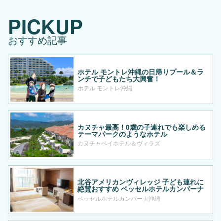
PICKUP
おすすめ記事
ホテル モントレ沖縄の日帰りプール＆ラ
ンチで子どもたち大興奮！
ホテル モントレ沖縄
カヌチャ最高！0歳の子連れでも楽しめる
テーマパークのようなホテル
カヌチャベイホテル＆ヴィラズ
北谷アメリカンヴィレッジ 子ども連れに
絶賛おすすめ ベッセルホテルカンパーナ
沖縄
ベッセルホテルカンパーナ沖縄