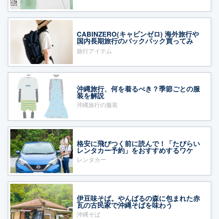
CABINZERO(キャビンゼロ) 海外旅行や
国内長期旅行のバックパック買ってみ
た！
旅行アイテム
沖縄旅行、何を着るべき？季節ごとの服
装を解説
沖縄旅行の服装
格安に飛びつく前に読んで！「たびらい
レンタカー予約」をおすすめするワケ
レンタカー
伊豆味そば。やんばるの森に包まれた赤
瓦の古民家で沖縄そばを味わう
沖縄そば