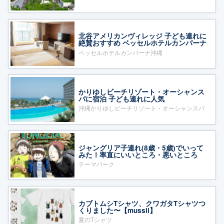
北谷アメリカンヴィレッジ 子ども連れに
絶賛おすすめ ベッセルホテルカンパーナ
沖縄
ベッセルホテルカンパーナ沖縄
かりゆしビーチリゾート・オーシャンス
パに宿泊 子ども連れに人気
沖縄かりゆしビーチリゾート・オーシャンスパ
ジャングリア子連れ(8歳・5歳)でいって
みた！率直にいいところ・悪いところ
テーマパーク
カブトムシTシャツ、クワガタTシャツつ
くりました〜【mussii】
夏のTシャツ