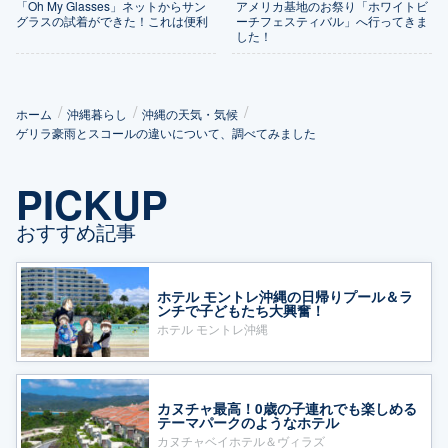
「Oh My Glasses」ネットからサン
アメリカ基地のお祭り「ホワイトビ
グラスの試着ができた！これは便利
ーチフェスティバル」へ行ってきま
した！
ホーム
沖縄暮らし
沖縄の天気・気候
ゲリラ豪雨とスコールの違いについて、調べてみました
PICKUP
おすすめ記事
ホテル モントレ沖縄の日帰りプール＆ラ
ンチで子どもたち大興奮！
ホテル モントレ沖縄
カヌチャ最高！0歳の子連れでも楽しめる
テーマパークのようなホテル
カヌチャベイホテル＆ヴィラズ