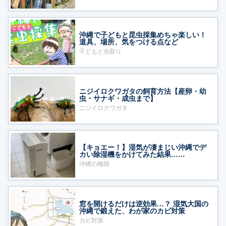
沖縄で子どもと昆虫採集めちゃ楽しい！
道具、場所、気をつける点など
子どもと虫取り
ニジイロクワガタの飼育方法【産卵・幼
虫・サナギ・成虫まで】
ニジイロクワガタ
【キョエー！】湿気が凄まじい沖縄でデ
カい除湿機をかけてみた結果……
沖縄の梅雨
窓を開けるだけは逆効果…？ 湿気大国の
沖縄で鍛えた、わが家のカビ対策
カビ対策