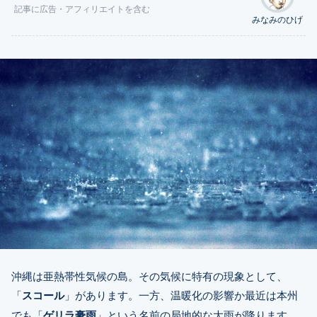
記事に
広告
・アフィリエイトを含む
みなみのひげ
沖縄は亜熱帯性気候の島。その気候に特有の現象として、
「
スコール
」があります。一方、温暖化の影響か最近は本州
でも「
ゲリラ豪雨
」という名前の局地的な大雨が降ります