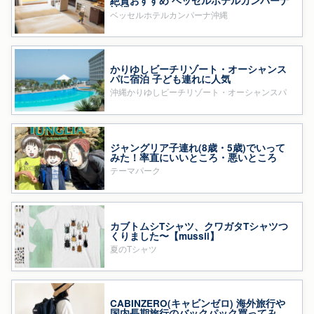
絶賛おすすめ ベッセルホテルカンパーナ
沖縄
ベッセルホテルカンパーナ沖縄
かりゆしビーチリゾート・オーシャンス
パに宿泊 子ども連れに人気
沖縄かりゆしビーチリゾート・オーシャンスパ
ジャングリア子連れ(8歳・5歳)でいって
みた！率直にいいところ・悪いところ
テーマパーク
カブトムシTシャツ、クワガタTシャツつ
くりました〜【mussii】
夏のTシャツ
CABINZERO(キャビンゼロ) 海外旅行や
国内長期旅行のバックパック買ってみ