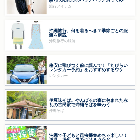
た！
旅行アイテム
沖縄旅行、何を着るべき？季節ごとの服
装を解説
沖縄旅行の服装
格安に飛びつく前に読んで！「たびらい
レンタカー予約」をおすすめするワケ
レンタカー
伊豆味そば。やんばるの森に包まれた赤
瓦の古民家で沖縄そばを味わう
沖縄そば
沖縄で子どもと昆虫採集めちゃ楽しい！
道具、場所、気をつける点など