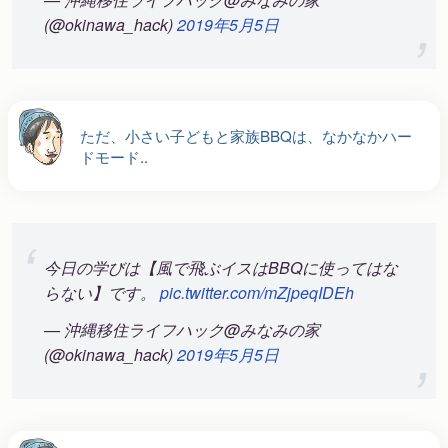
(@okinawa_hack)
2019年5月5日
ただ、小さい子どもと家族BBQは、なかなかハー
ドモード..
今日の学びは【風で飛ぶイスはBBQに使ってはな
らない】です。
pic.twitter.com/mZjpeqIDEh
— 沖縄移住ライフハック@みなみの家
(@okinawa_hack)
2019年5月5日