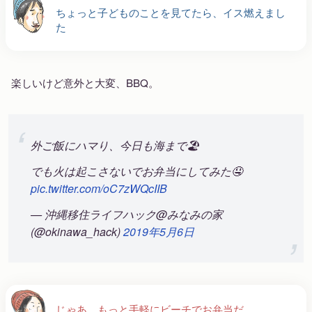
ちょっと子どものことを見てたら、イス燃えまし
た
楽しいけど意外と大変、BBQ。
外ご飯にハマり、今日も海まで🏖
でも火は起こさないでお弁当にしてみた🤤
pic.twitter.com/oC7zWQcIIB
— 沖縄移住ライフハック@みなみの家
(@okinawa_hack)
2019年5月6日
じゃあ、もっと手軽にビーチでお弁当だ