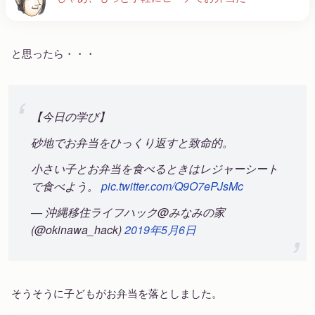
と思ったら・・・
【今日の学び】
砂地でお弁当をひっくり返すと致命的。
小さい子とお弁当を食べるときはレジャーシート
で食べよう。
pic.twitter.com/Q9O7ePJsMc
— 沖縄移住ライフハック@みなみの家
(@okinawa_hack)
2019年5月6日
そうそうに子どもがお弁当を落としました。