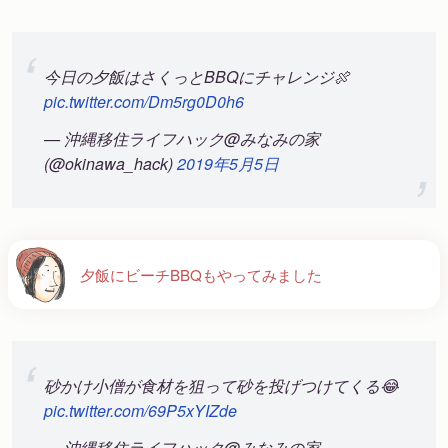
今日の夕飯はさくっとBBQにチャレンジ🍖
pic.twitter.com/Dm5rg0D0h6
— 沖縄移住ライフハック@みなみの家
(@okinawa_hack)
2019年5月5日
夕飯にビーチBBQもやってみました
砂かけ小僧が食材を狙って砂を投げつけてくる😂
pic.twitter.com/69P5xYIZde
— 沖縄移住ライフハック@みなみの家