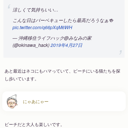
涼しくて気持ちいい…
こんな日はバーベキューしたら最高だろうなぁ🍻
pic.twitter.com/q66pXqM6WH
— 沖縄移住ライフハック@みなみの家
(@okinawa_hack)
2019年4月27日
あと最近はネコにもハマっていて、ビーチにいる猫たちを探
し歩いています。
にゃあにゃー
ビーチだと大人も楽しいです。