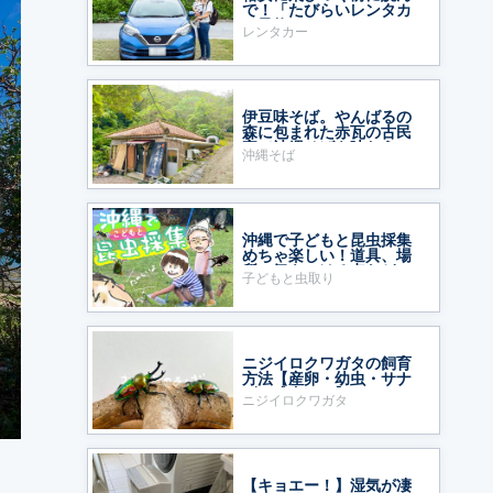
で！「たびらいレンタカ
ー予約」をおすすめする
レンタカー
ワケ
伊豆味そば。やんばるの
森に包まれた赤瓦の古民
家で沖縄そばを味わう
沖縄そば
沖縄で子どもと昆虫採集
めちゃ楽しい！道具、場
所、気をつける点など
子どもと虫取り
ニジイロクワガタの飼育
方法【産卵・幼虫・サナ
ギ・成虫まで】
ニジイロクワガタ
【キョエー！】湿気が凄