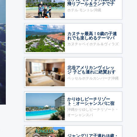
帰りプール＆ランチで子
どもたち大興奮！
ホテル モントレ沖縄
カヌチャ最高！0歳の子連
れでも楽しめるテーマパ
ークのようなホテル
カヌチャベイホテル＆ヴィラズ
北谷アメリカンヴィレッ
ジ 子ども連れに絶賛おす
すめ ベッセルホテルカン
ベッセルホテルカンパーナ沖縄
パーナ沖縄
かりゆしビーチリゾー
ト・オーシャンスパに宿
泊 子ども連れに人気
沖縄かりゆしビーチリゾート・
オーシャンスパ
ラ
を
ジャングリア子連れ(8歳・