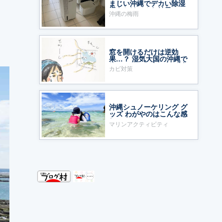
まじい沖縄でデカい除湿
機をかけてみた結果……
沖縄の梅雨
っ
窓を開けるだけは逆効
果…？ 湿気大国の沖縄で
鍛えた、わが家のカビ対
カビ対策
策
沖縄シュノーケリング グ
ッズ わがやのはこんな感
じ
マリンアクティビティ