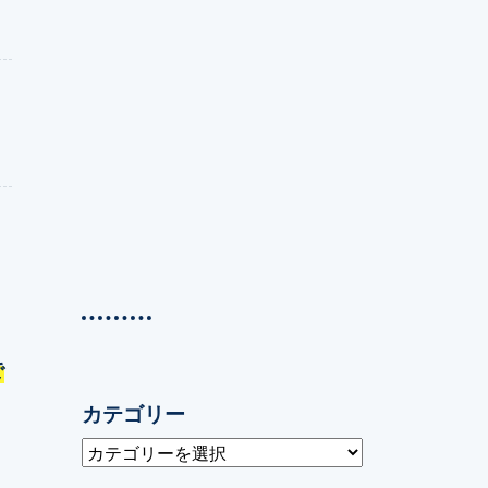
と
で
っ
カテゴリー
カ
テ