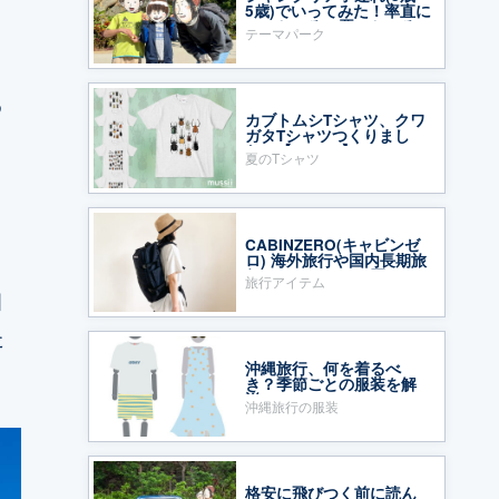
5歳)でいってみた！率直に
いいところ・悪いところ
テーマパーク
ろ
め
カブトムシTシャツ、クワ
ガタTシャツつくりまし
た〜【mussii】
夏のTシャツ
CABINZERO(キャビンゼ
ロ) 海外旅行や国内長期旅
行のバックパック買って
旅行アイテム
みた！
畑
た
沖縄旅行、何を着るべ
き？季節ごとの服装を解
説
沖縄旅行の服装
格安に飛びつく前に読ん