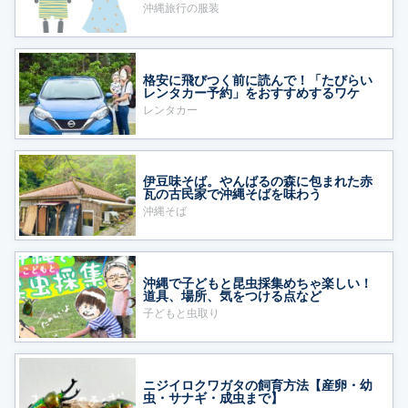
沖縄旅行の服装
格安に飛びつく前に読んで！「たびらい
レンタカー予約」をおすすめするワケ
レンタカー
伊豆味そば。やんばるの森に包まれた赤
瓦の古民家で沖縄そばを味わう
沖縄そば
沖縄で子どもと昆虫採集めちゃ楽しい！
道具、場所、気をつける点など
子どもと虫取り
ニジイロクワガタの飼育方法【産卵・幼
虫・サナギ・成虫まで】