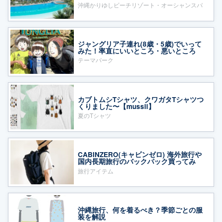
沖縄かりゆしビーチリゾート・オーシャンスパ
ジャングリア子連れ(8歳・5歳)でいって
みた！率直にいいところ・悪いところ
テーマパーク
カブトムシTシャツ、クワガタTシャツつ
くりました〜【mussii】
夏のTシャツ
CABINZERO(キャビンゼロ) 海外旅行や
国内長期旅行のバックパック買ってみ
た！
旅行アイテム
沖縄旅行、何を着るべき？季節ごとの服
装を解説