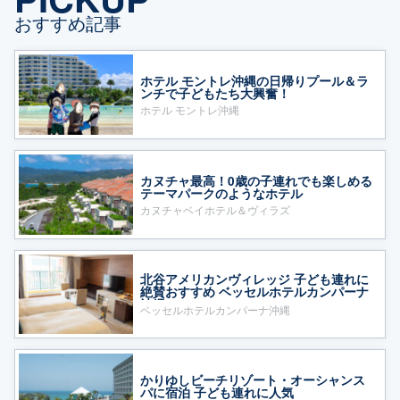
おすすめ記事
ホテル モントレ沖縄の日帰りプール＆ラ
ンチで子どもたち大興奮！
ホテル モントレ沖縄
カヌチャ最高！0歳の子連れでも楽しめる
テーマパークのようなホテル
カヌチャベイホテル＆ヴィラズ
北谷アメリカンヴィレッジ 子ども連れに
絶賛おすすめ ベッセルホテルカンパーナ
沖縄
ベッセルホテルカンパーナ沖縄
かりゆしビーチリゾート・オーシャンス
パに宿泊 子ども連れに人気