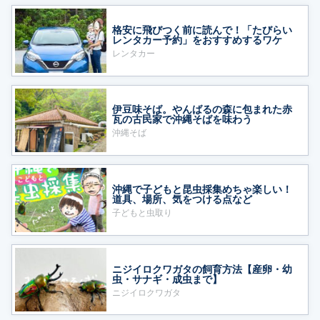
格安に飛びつく前に読んで！「たびらい
レンタカー予約」をおすすめするワケ
レンタカー
伊豆味そば。やんばるの森に包まれた赤
瓦の古民家で沖縄そばを味わう
沖縄そば
沖縄で子どもと昆虫採集めちゃ楽しい！
道具、場所、気をつける点など
子どもと虫取り
ニジイロクワガタの飼育方法【産卵・幼
虫・サナギ・成虫まで】
ニジイロクワガタ