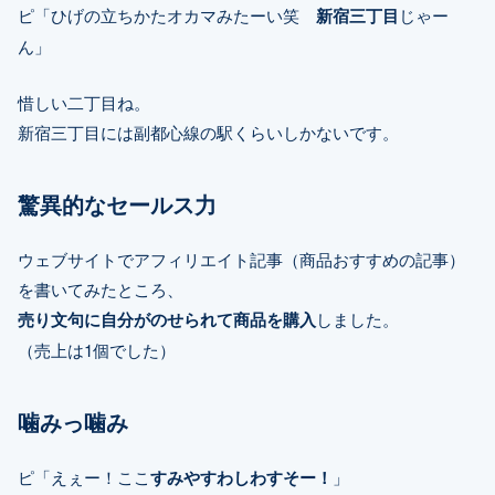
ピ「ひげの立ちかたオカマみたーい笑
新宿三丁目
じゃー
ん」
惜しい二丁目ね。
新宿三丁目には副都心線の駅くらいしかないです。
驚異的なセールス力
ウェブサイトでアフィリエイト記事（商品おすすめの記事）
を書いてみたところ、
売り文句に自分がのせられて商品を購入
しました。
（売上は1個でした）
噛みっ噛み
ピ「えぇー！ここ
すみやすわしわすそー！
」