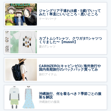
ジャングリア子連れ(8歳・5歳)でいって
みた！率直にいいところ・悪いところ
テーマパーク
カブトムシTシャツ、クワガタTシャツつ
くりました〜【mussii】
夏のTシャツ
CABINZERO(キャビンゼロ) 海外旅行や
国内長期旅行のバックパック買ってみ
た！
旅行アイテム
沖縄旅行、何を着るべき？季節ごとの服
装を解説
沖縄旅行の服装