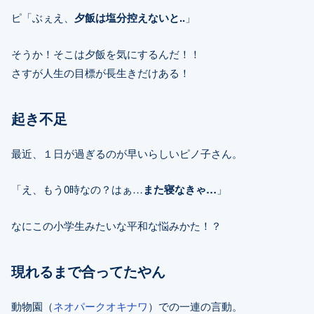
ピ「ぶぇえ、
夕飯は塩分控えないと..
」
そうか！そこは夕飯を気にするんだ！！
さすが人生の目標が長生きだけある！
起き不足
最近、１日が過ぎるのが早いらしいピノ子さん。
「え、もう0時なの？はぁ…
また寝なきゃ…
」
なにこの小学生みたいな平和な悩みかた！？
現れるまで合ってたやん
動物園（
ネオパークオキナワ
）での一連の言動。