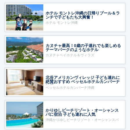
ホテル モントレ沖縄の日帰りプール＆ラ
ンチで子どもたち大興奮！
ホテル モントレ沖縄
カヌチャ最高！0歳の子連れでも楽しめる
テーマパークのようなホテル
カヌチャベイホテル＆ヴィラズ
北谷アメリカンヴィレッジ 子ども連れに
絶賛おすすめ ベッセルホテルカンパーナ
沖縄
ベッセルホテルカンパーナ沖縄
かりゆしビーチリゾート・オーシャンス
パに宿泊 子ども連れに人気
沖縄かりゆしビーチリゾート・オーシャンスパ